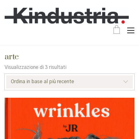
arte
Ordina
Visualizzazione di 3 risultati
in
base
Ordina in base al più recente
al
più
recente