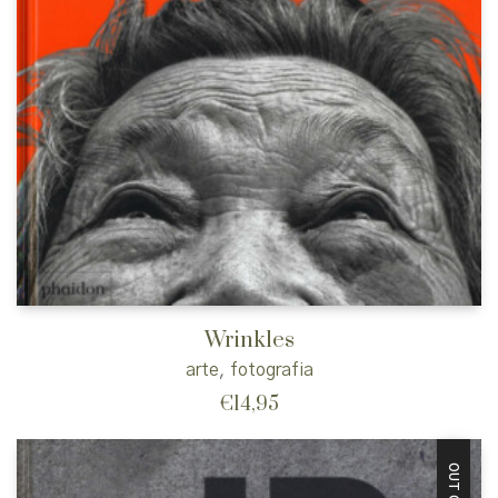
Wrinkles
arte
,
fotografia
€
14,95