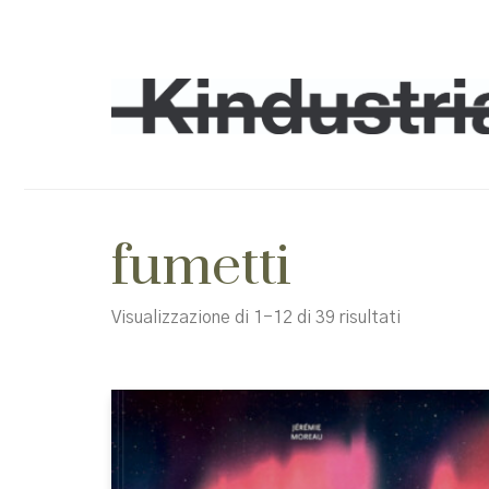
fumetti
Ordina
Visualizzazione di 1-12 di 39 risultati
in
base
al
più
recente