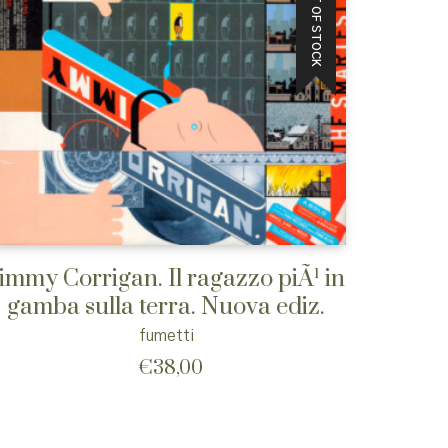
OUT OF STOCK
immy Corrigan. Il ragazzo piÃ¹ in
gamba sulla terra. Nuova ediz.
fumetti
€
38,00