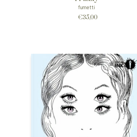
fumetti
€
35,00