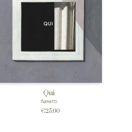
Qui
fumetti
€
25,00