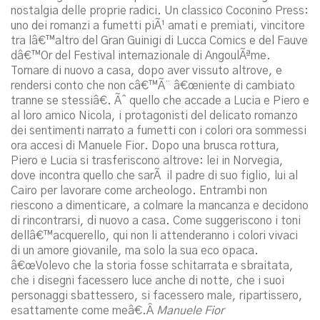
nostalgia delle proprie radici. Un classico Coconino Press:
uno dei romanzi a fumetti piÃ¹ amati e premiati, vincitore
tra lâ€™altro del Gran Guinigi di Lucca Comics e del Fauve
dâ€™Or del Festival internazionale di AngoulÃªme.
Tornare di nuovo a casa, dopo aver vissuto altrove, e
rendersi conto che non câ€™Ã¨ â€œniente di cambiato
tranne se stessiâ€. Ãˆ quello che accade a Lucia e Piero e
al loro amico Nicola, i protagonisti del delicato romanzo
dei sentimenti narrato a fumetti con i colori ora sommessi
ora accesi di Manuele Fior. Dopo una brusca rottura,
Piero e Lucia si trasferiscono altrove: lei in Norvegia,
dove incontra quello che sarÃ il padre di suo figlio, lui al
Cairo per lavorare come archeologo. Entrambi non
riescono a dimenticare, a colmare la mancanza e decidono
di rincontrarsi, di nuovo a casa. Come suggeriscono i toni
dellâ€™acquerello, qui non li attenderanno i colori vivaci
di un amore giovanile, ma solo la sua eco opaca.
â€œVolevo che la storia fosse schitarrata e sbraitata,
che i disegni facessero luce anche di notte, che i suoi
personaggi sbattessero, si facessero male, ripartissero,
esattamente come meâ€.Â
Manuele Fior