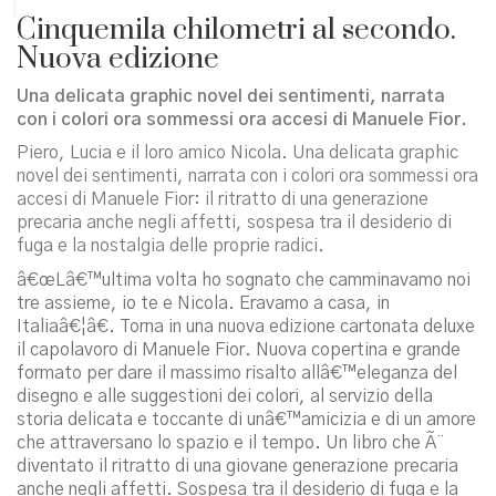
Cinquemila chilometri al secondo.
Nuova edizione
Una delicata graphic novel dei sentimenti, narrata
con i colori ora sommessi ora accesi di Manuele Fior.
Piero, Lucia e il loro amico Nicola. Una delicata graphic
novel dei sentimenti, narrata con i colori ora sommessi ora
accesi di Manuele Fior: il ritratto di una generazione
precaria anche negli affetti, sospesa tra il desiderio di
fuga e la nostalgia delle proprie radici.
â€œLâ€™ultima volta ho sognato che camminavamo noi
tre assieme, io te e Nicola. Eravamo a casa, in
Italiaâ€¦â€. Torna in una nuova edizione cartonata deluxe
il capolavoro di Manuele Fior. Nuova copertina e grande
formato per dare il massimo risalto allâ€™eleganza del
disegno e alle suggestioni dei colori, al servizio della
storia delicata e toccante di unâ€™amicizia e di un amore
che attraversano lo spazio e il tempo. Un libro che Ã¨
diventato il ritratto di una giovane generazione precaria
anche negli affetti. Sospesa tra il desiderio di fuga e la