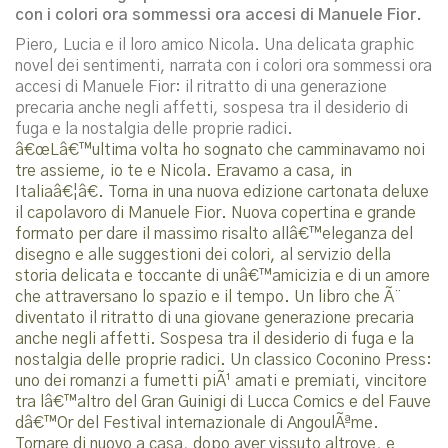
con i colori ora sommessi ora accesi di Manuele Fior.
Piero, Lucia e il loro amico Nicola. Una delicata graphic
novel dei sentimenti, narrata con i colori ora sommessi ora
accesi di Manuele Fior: il ritratto di una generazione
precaria anche negli affetti, sospesa tra il desiderio di
fuga e la nostalgia delle proprie radici.
â€œLâ€™ultima volta ho sognato che camminavamo noi
tre assieme, io te e Nicola. Eravamo a casa, in
Italiaâ€¦â€. Torna in una nuova edizione cartonata deluxe
il capolavoro di Manuele Fior. Nuova copertina e grande
formato per dare il massimo risalto allâ€™eleganza del
disegno e alle suggestioni dei colori, al servizio della
storia delicata e toccante di unâ€™amicizia e di un amore
che attraversano lo spazio e il tempo. Un libro che Ã¨
diventato il ritratto di una giovane generazione precaria
anche negli affetti. Sospesa tra il desiderio di fuga e la
nostalgia delle proprie radici. Un classico Coconino Press:
uno dei romanzi a fumetti piÃ¹ amati e premiati, vincitore
tra lâ€™altro del Gran Guinigi di Lucca Comics e del Fauve
dâ€™Or del Festival internazionale di AngoulÃªme.
Tornare di nuovo a casa, dopo aver vissuto altrove, e