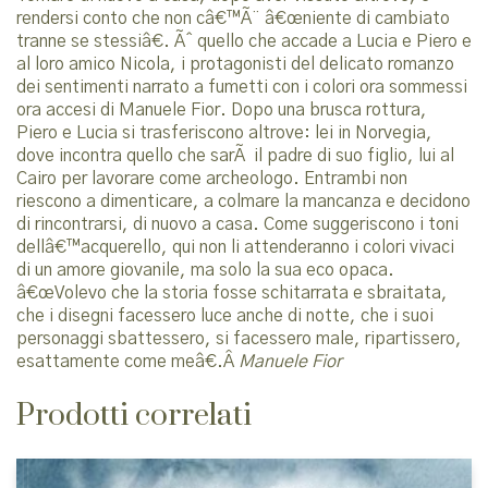
rendersi conto che non câ€™Ã¨ â€œniente di cambiato
tranne se stessiâ€. Ãˆ quello che accade a Lucia e Piero e
al loro amico Nicola, i protagonisti del delicato romanzo
dei sentimenti narrato a fumetti con i colori ora sommessi
ora accesi di Manuele Fior. Dopo una brusca rottura,
Piero e Lucia si trasferiscono altrove: lei in Norvegia,
dove incontra quello che sarÃ il padre di suo figlio, lui al
Cairo per lavorare come archeologo. Entrambi non
riescono a dimenticare, a colmare la mancanza e decidono
di rincontrarsi, di nuovo a casa. Come suggeriscono i toni
dellâ€™acquerello, qui non li attenderanno i colori vivaci
di un amore giovanile, ma solo la sua eco opaca.
â€œVolevo che la storia fosse schitarrata e sbraitata,
che i disegni facessero luce anche di notte, che i suoi
personaggi sbattessero, si facessero male, ripartissero,
esattamente come meâ€.Â
Manuele Fior
Prodotti correlati