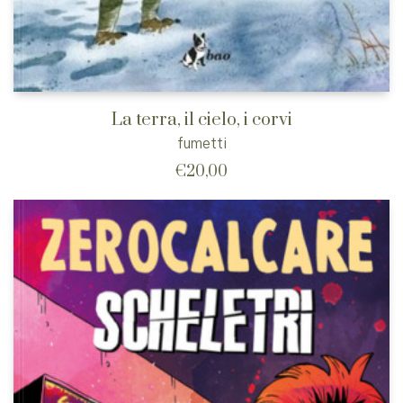
La terra, il cielo, i corvi
fumetti
€
20,00