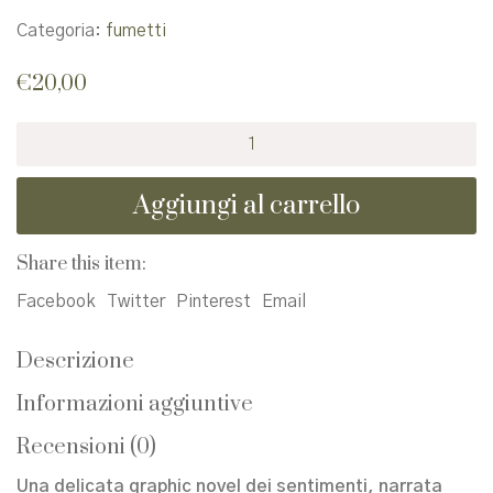
Categoria:
fumetti
€
20,00
Cinquemila
chilometri
al
Aggiungi al carrello
secondo.
Nuova
edizione
Share this item:
quantità
Facebook
Twitter
Pinterest
Email
Descrizione
Informazioni aggiuntive
Recensioni (0)
Una delicata graphic novel dei sentimenti, narrata