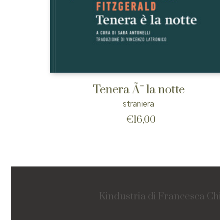
Tenera Ã¨ la notte
straniera
€
16,00
Kindustria di Francesca Ch