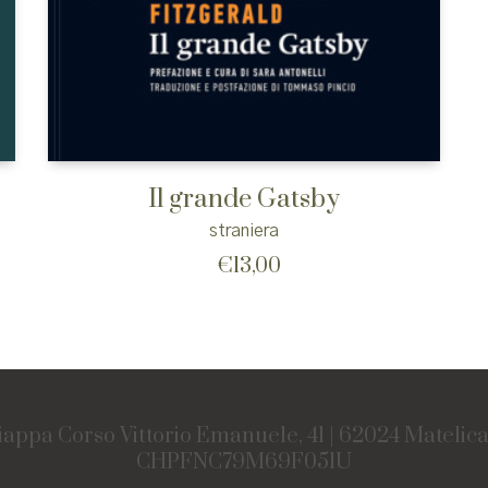
Il grande Gatsby
straniera
€
13,00
iappa Corso Vittorio Emanuele, 41 | 62024 Matelic
CHPFNC79M69F051U