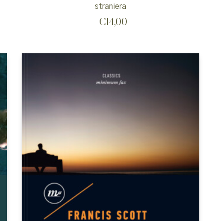
straniera
€
14,00