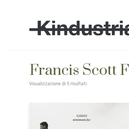
Francis Scott F
Ordina
Visualizzazione di 5 risultati
in
base
al
più
recente