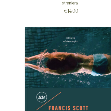
straniera
€
14,00