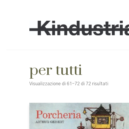
per tutti
Ordina
Visualizzazione di 61-72 di 72 risultati
in
base
al
più
recente