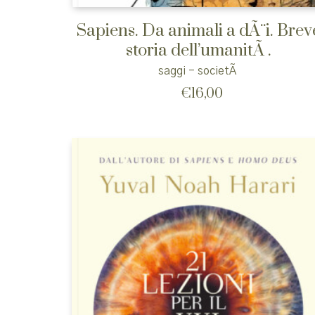
Sapiens. Da animali a dÃ¨i. Brev
storia dell’umanitÃ .
saggi - societÃ
€
16,00