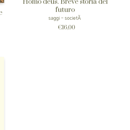
Homo deus. Breve storia del
futuro
e
saggi - societÃ
€
16,00