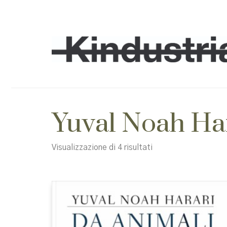
Yuval Noah Ha
Ordina
Visualizzazione di 4 risultati
in
base
al
più
recente