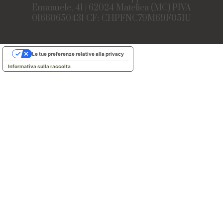
Emanuele, 41 | 62024 Matelica (MC) PIVA
01660650431 CF: CHPFNC79M69F051U
Le tue preferenze relative alla privacy
Informativa sulla raccolta