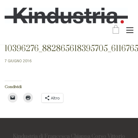
10396276_882865618395705_611676
7 GIUGNO 2016
Condividi
Altro
Kindustria di Francesca Chiappa Corso Vittorio