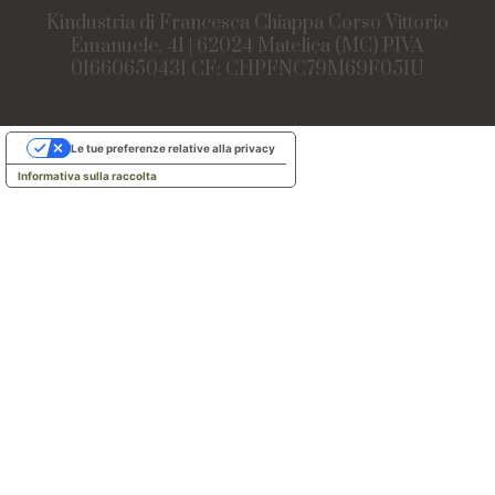
Kindustria di Francesca Chiappa Corso Vittorio
Emanuele, 41 | 62024 Matelica (MC) PIVA
01660650431 CF: CHPFNC79M69F051U
Le tue preferenze relative alla privacy
Informativa sulla raccolta