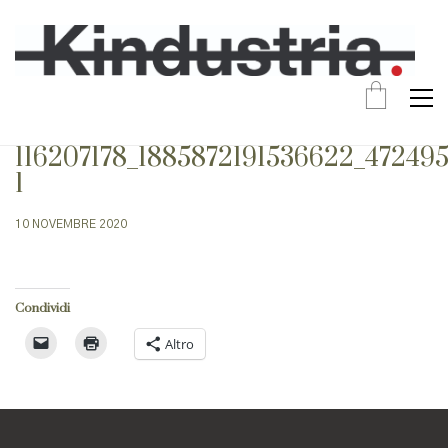
116207178_1885872191536622_47249
1
10 NOVEMBRE 2020
Condividi
Altro