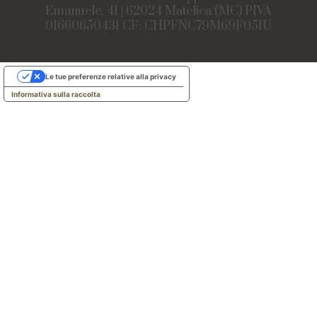
Emanuele, 41 | 62024 Matelica (MC) PIVA
01660650431 CF: CHPFNC79M69F051U
Le tue preferenze relative alla privacy
Informativa sulla raccolta