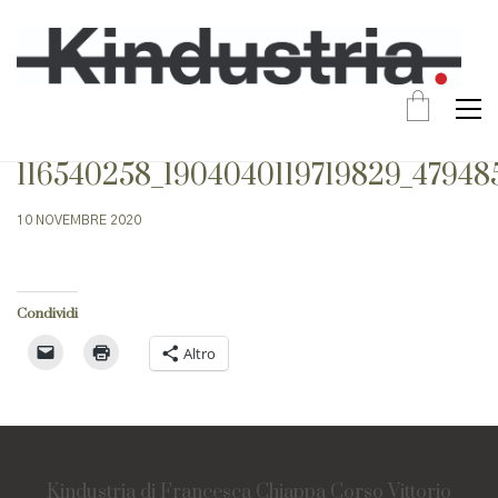
116540258_1904040119719829_4794
10 NOVEMBRE 2020
Condividi
Altro
Kindustria di Francesca Chiappa Corso Vittorio