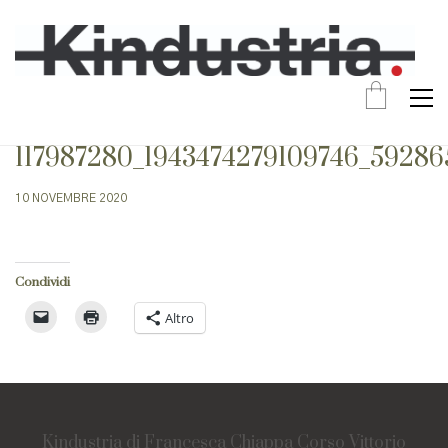
117987280_1943474279109746_59286
10 NOVEMBRE 2020
Condividi
Altro
Kindustria di Francesca Chiappa Corso Vittorio