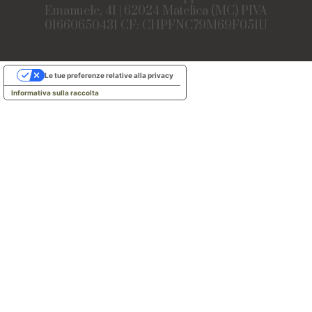
Emanuele, 41 | 62024 Matelica (MC) PIVA
01660650431 CF: CHPFNC79M69F051U
Le tue preferenze relative alla privacy
Informativa sulla raccolta