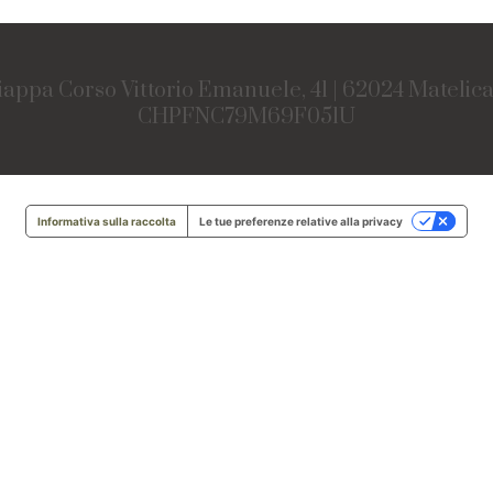
iappa Corso Vittorio Emanuele, 41 | 62024 Matelic
CHPFNC79M69F051U
Informativa sulla raccolta
Le tue preferenze relative alla privacy