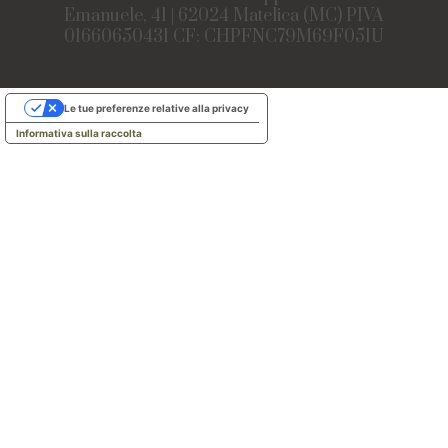
Emanuele, 41 | 62024 Matelica (MC) PIVA
01660650431 CF: CHPFNC79M69F051U
Le tue preferenze relative alla privacy
Informativa sulla raccolta