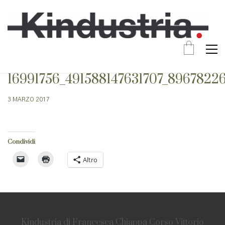
16991756_491588147631707_8967822
3 MARZO 2017
Condividi
Altro
Kindustria di Francesca Chiappa Corso Vittorio