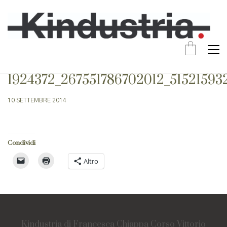
1924372_267551786702012_51521593
10 SETTEMBRE 2014
Condividi
Altro
Kindustria di Francesca Chiappa Corso Vittorio