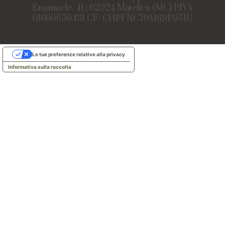
Emanuele, 41 | 62024 Matelica (MC) PIVA
01660650431 CF: CHPFNC79M69F051U
Le tue preferenze relative alla privacy
Informativa sulla raccolta