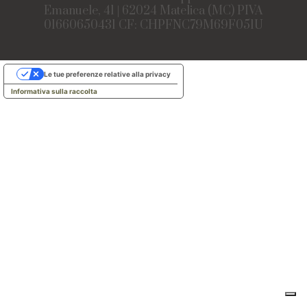
Emanuele, 41 | 62024 Matelica (MC) PIVA
01660650431 CF: CHPFNC79M69F051U
Le tue preferenze relative alla privacy
Informativa sulla raccolta