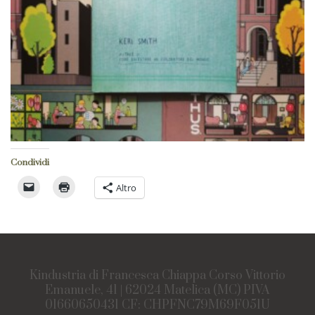
Condividi
Altro
Kindustria di Francesca Chiappa Corso Vittorio
Emanuele, 41 | 62024 Matelica (MC) PIVA
01660650431 CF: CHPFNC79M69F051U