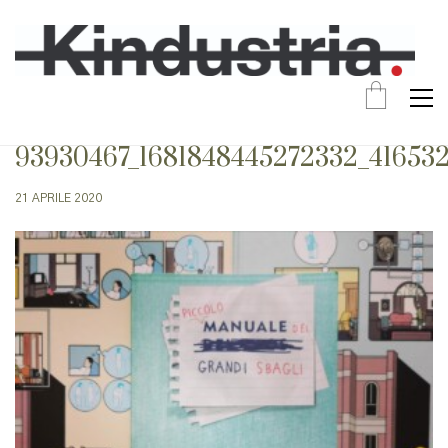
93930467_1681848445272332_41653
21 APRILE 2020