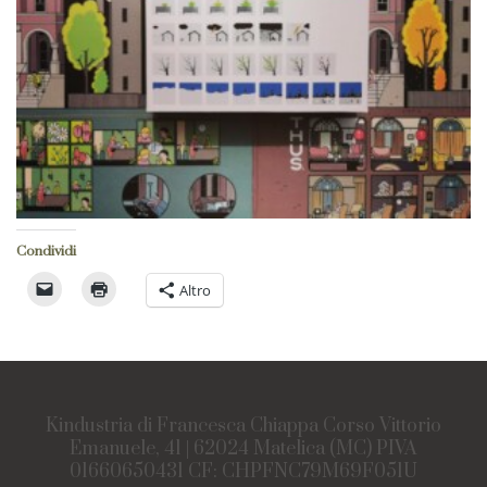
Condividi
Altro
Kindustria di Francesca Chiappa Corso Vittorio
Emanuele, 41 | 62024 Matelica (MC) PIVA
01660650431 CF: CHPFNC79M69F051U