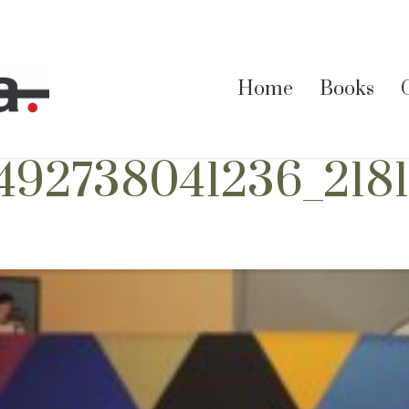
Home
Books
7492738041236_218