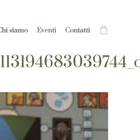
Chi siamo
Eventi
Contatti
1113194683039744_