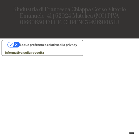
Kindustria di Francesca Chiappa Corso Vittorio
Emanuele, 41 | 62024 Matelica (MC) PIVA
01660650431 CF: CHPFNC79M69F051U
Le tue preferenze relative alla privacy
Informativa sulla raccolta