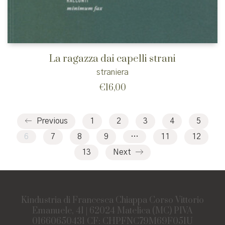
La ragazza dai capelli strani
straniera
€
16,00
Previous
1
2
3
4
5
6
7
8
9
…
11
12
13
Next
Kindustria di Francesca Chiappa Corso Vittorio
Emanuele, 41 | 62024 Matelica (MC) PIVA
01660650431 CF: CHPFNC79M69F051U