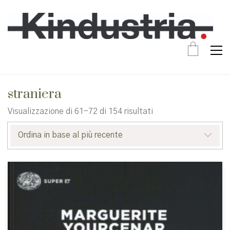
straniera
Ordina
Visualizzazione di 61-72 di 154 risultati
in
base
Ordina in base al più recente
al
più
recente