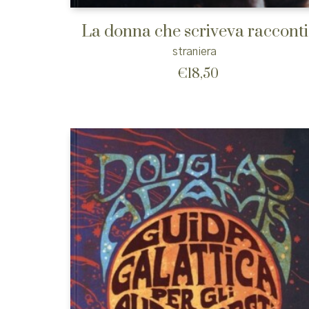
La donna che scriveva racconti
straniera
€
18,50