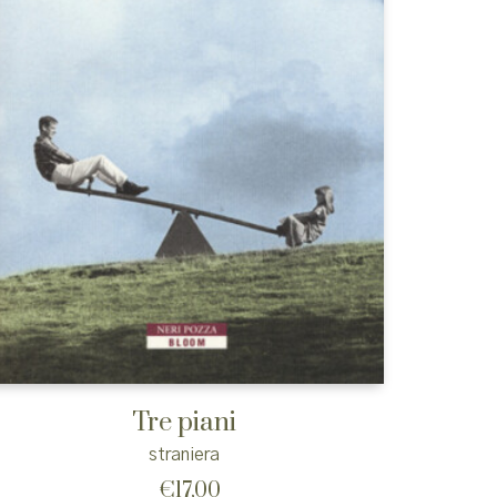
Tre piani
straniera
€
17,00