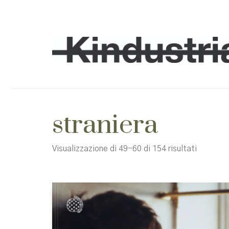
straniera
Ordina
Visualizzazione di 49-60 di 154 risultati
in
base
al
più
recente