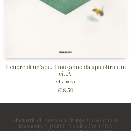
Il cuore di un’ape. Il mio anno da apicoltrice in
cittÃ
straniera
€
18,50
Kindustria di Francesca Chiappa Corso Vittorio
Emanuele, 41 | 62024 Matelica (MC) PIVA