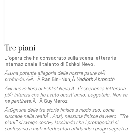
Tre piani
L’opera che ha consacrato sulla scena letteraria
internazionale il talento di Eshkol Nevo.
Â«Una potente allegoria delle nostre paure piÃ¹
profonde.Â»
Â -Â
Ran Bin-Nun,Â
Yedioth Ahronoth
Â«Il nuovo libro di Eshkol Nevo Ã¨ l’esperienza letteraria
piÃ¹ intensa che ho avuto quest’anno. Leggetelo. Non ve
ne pentirete.
Â -Â
Guy Meroz
Â«Ognuna delle tre storie finisce a modo suo, come
succede nella realtÃ . Anzi, nessuna finisce davvero. “Tre
piani” si svolge cosÃ¬, lasciando che i protagonisti si
confessino a muti interlocutori affidando i propri segreti a