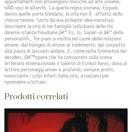
appartamenti non provengono musiche ad alto volume,
nÃ© voci di alterchi. La quiete regna sovrana. Eppure,
dietro quelle porte blindate, la vita non Ã¨ affatto dello
stesso tenore. Sorto da una brillante idea narrativa:
descrivere la vita di tre famiglie sulla base delle tre
diverse istanze freudiane â€“ Es, Io, Super-io â€“ della
personalitÃ , Tre piani si inoltra nel cuore delle relazioni
umane: dal bisogno di amore al tradimento; dal sospetto
alla paura di lasciarsi andare. E, come nella Simmetria dei
desideri, lâ€™opera che ha consacrato sulla scena
letteraria internazionale il talento di Eshkol Nevo, dona al
lettore personaggi umani e profondi, sempre pronti,
nonostante i colpi inferti dalla vita, a rialzarsi per
riprendere a lottare.
Prodotti correlati