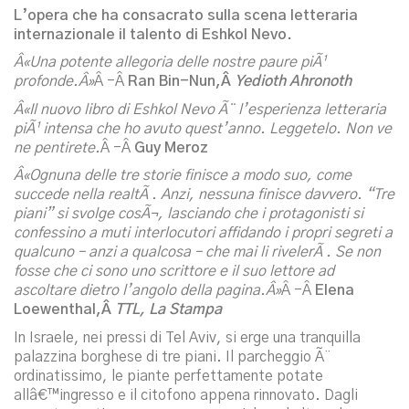
L’opera che ha consacrato sulla scena letteraria
internazionale il talento di Eshkol Nevo.
Â«Una potente allegoria delle nostre paure piÃ¹
profonde.Â»
Â -Â
Ran Bin-Nun,Â
Yedioth Ahronoth
Â«Il nuovo libro di Eshkol Nevo Ã¨ l’esperienza letteraria
piÃ¹ intensa che ho avuto quest’anno. Leggetelo. Non ve
ne pentirete.
Â -Â
Guy Meroz
Â«Ognuna delle tre storie finisce a modo suo, come
succede nella realtÃ . Anzi, nessuna finisce davvero. “Tre
piani” si svolge cosÃ¬, lasciando che i protagonisti si
confessino a muti interlocutori affidando i propri segreti a
qualcuno – anzi a qualcosa – che mai li rivelerÃ . Se non
fosse che ci sono uno scrittore e il suo lettore ad
ascoltare dietro l’angolo della pagina.Â»
Â -Â
Elena
Loewenthal,Â
TTL, La Stampa
In Israele, nei pressi di Tel Aviv, si erge una tranquilla
palazzina borghese di tre piani. Il parcheggio Ã¨
ordinatissimo, le piante perfettamente potate
allâ€™ingresso e il citofono appena rinnovato. Dagli