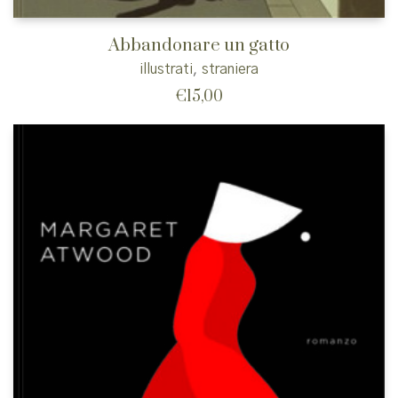
Abbandonare un gatto
illustrati
,
straniera
€
15,00