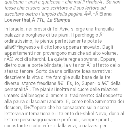
qualcuno – anzi a qualcosa – che mai li rivelerÃ . Se non
fosse che ci sono uno scrittore e il suo lettore ad
ascoltare dietro l’angolo della pagina.Â»
Â -Â
Elena
Loewenthal,Â
TTL, La Stampa
In Israele, nei pressi di Tel Aviv, si erge una tranquilla
palazzina borghese di tre piani. Il parcheggio Ã¨
ordinatissimo, le piante perfettamente potate
allâ€™ingresso e il citofono appena rinnovato. Dagli
appartamenti non provengono musiche ad alto volume,
nÃ© voci di alterchi. La quiete regna sovrana. Eppure,
dietro quelle porte blindate, la vita non Ã¨ affatto dello
stesso tenore. Sorto da una brillante idea narrativa:
descrivere la vita di tre famiglie sulla base delle tre
diverse istanze freudiane â€“ Es, Io, Super-io â€“ della
personalitÃ , Tre piani si inoltra nel cuore delle relazioni
umane: dal bisogno di amore al tradimento; dal sospetto
alla paura di lasciarsi andare. E, come nella Simmetria dei
desideri, lâ€™opera che ha consacrato sulla scena
letteraria internazionale il talento di Eshkol Nevo, dona al
lettore personaggi umani e profondi, sempre pronti,
nonostante i colpi inferti dalla vita, a rialzarsi per