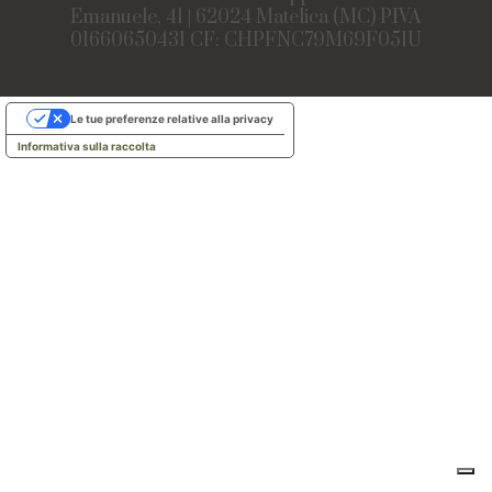
Emanuele, 41 | 62024 Matelica (MC) PIVA
01660650431 CF: CHPFNC79M69F051U
Le tue preferenze relative alla privacy
Informativa sulla raccolta