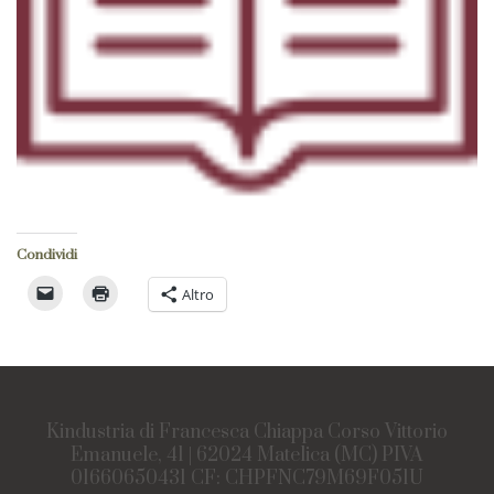
Condividi
Altro
Kindustria di Francesca Chiappa Corso Vittorio
Emanuele, 41 | 62024 Matelica (MC) PIVA
01660650431 CF: CHPFNC79M69F051U