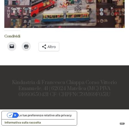
Condividi
Altro
Kindustria di Francesca Chiappa Corso Vittorio
Emanuele, 41 | 62024 Matelica (MC) PIVA
01660650431 CF: CHPFNC79M69F051U
Le tue preferenze relative alla privacy
Informativa sulla raccolta