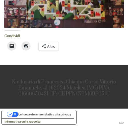
Condividi
Altro
Kindustria di Francesca Chiappa Corso Vittorio
Emanuele, 41 | 62024 Matelica (MC) PIVA
01660650431 CF: CHPFNC79M69F051U
Le tue preferenze relative alla privacy
Informativa sulla raccolta