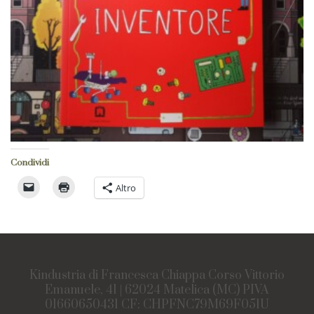
Condividi
Altro
Kindustria di Francesca Chiappa Corso Vittorio
Emanuele, 41 | 62024 Matelica (MC) PIVA
01660650431 CF: CHPFNC79M69F051U