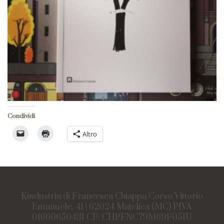
Condividi
Altro
Kindustria di Francesca Chiappa Corso Vittorio
Emanuele, 41 | 62024 Matelica (MC) PIVA
01660650431 CF: CHPFNC79M69F051U