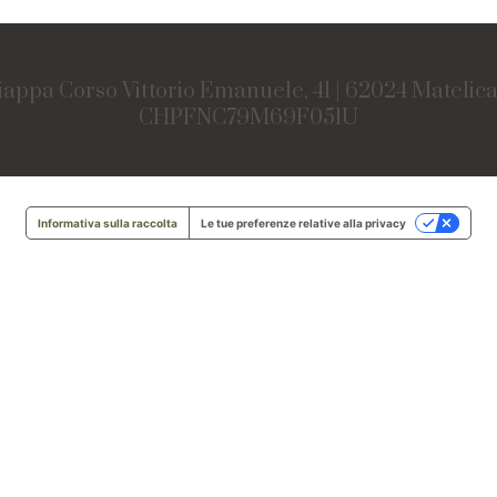
iappa Corso Vittorio Emanuele, 41 | 62024 Matelic
CHPFNC79M69F051U
Informativa sulla raccolta
Le tue preferenze relative alla privacy