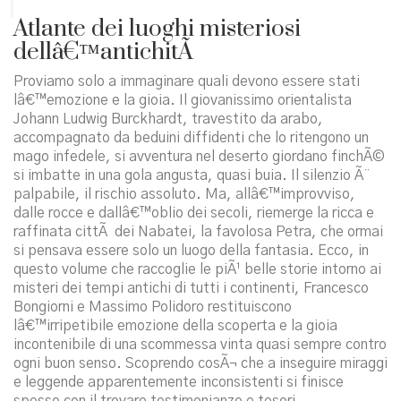
Atlante dei luoghi misteriosi
dellâ€™antichitÃ
Proviamo solo a immaginare quali devono essere stati
lâ€™emozione e la gioia. Il giovanissimo orientalista
Johann Ludwig Burckhardt, travestito da arabo,
accompagnato da beduini diffidenti che lo ritengono un
mago infedele, si avventura nel deserto giordano finchÃ©
si imbatte in una gola angusta, quasi buia. Il silenzio Ã¨
palpabile, il rischio assoluto. Ma, allâ€™improvviso,
dalle rocce e dallâ€™oblio dei secoli, riemerge la ricca e
raffinata cittÃ dei Nabatei, la favolosa Petra, che ormai
si pensava essere solo un luogo della fantasia. Ecco, in
questo volume che raccoglie le piÃ¹ belle storie intorno ai
misteri dei tempi antichi di tutti i continenti, Francesco
Bongiorni e Massimo Polidoro restituiscono
lâ€™irripetibile emozione della scoperta e la gioia
incontenibile di una scommessa vinta quasi sempre contro
ogni buon senso. Scoprendo cosÃ¬ che a inseguire miraggi
e leggende apparentemente inconsistenti si finisce