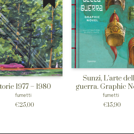
Sunzi, L’arte del
guerra. Graphic N
torie 1977 – 1980
fumetti
fumetti
€
15,90
€
25,00