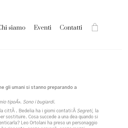
Chi siamo
Eventi
Contatti
e gli umani si stanno preparando a
io tipoÂ». Sono i bugiardi.
la cittÃ . Bedelia ha i giorni contati:Â
Segreti
, la
a per sostituire. Cosa succede a una dea quando si
enticarla? Leo Ortolani ha preso un personaggio