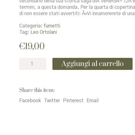
secondario della sua storica saga diÂ
VenerdÃ¬ 12
Â e
termini, a questa domanda. Per la quarta di copertina 
di non essere stati avvertiti: Â«Vi innamorerete di un
Categoria:
fumetti
Tag:
Leo Ortolani
€
19,00
Bedelia
Aggiungi al carrello
quantità
Share this item:
Facebook
Twitter
Pinterest
Email