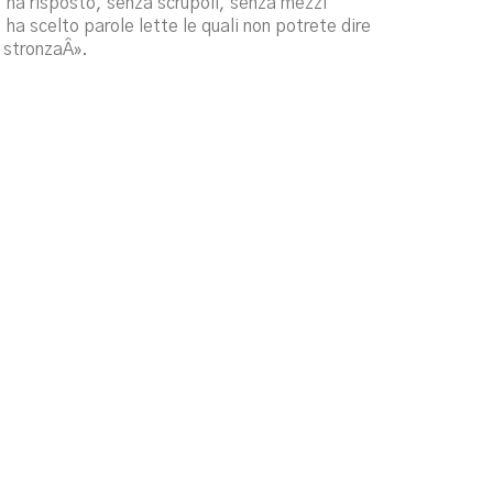
 ha risposto, senza scrupoli, senza mezzi
ha scelto parole lette le quali non potrete dire
a stronzaÂ».