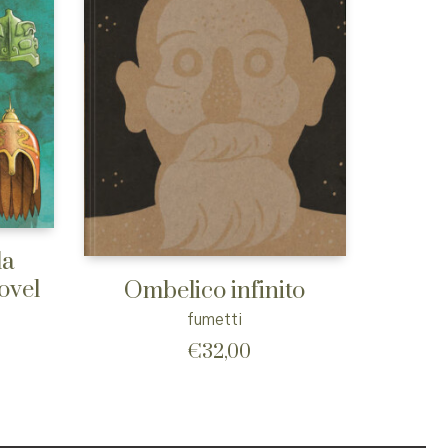
la
ovel
Ombelico infinito
fumetti
€
32,00