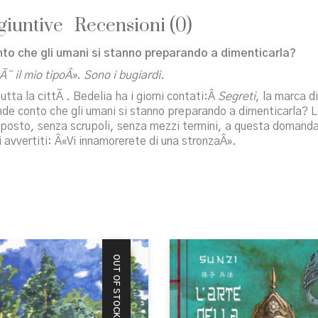
giuntive
Recensioni (0)
o che gli umani si stanno preparando a dimenticarla?
¨ il mio tipoÂ». Sono i bugiardi.
utta la cittÃ . Bedelia ha i giorni contati:Â
Segreti
, la marca di
nde conto che gli umani si stanno preparando a dimenticarla? 
sposto, senza scrupoli, senza mezzi termini, a questa domanda.
ti avvertiti: Â«Vi innamorerete di una stronzaÂ».
OUT OF STOCK