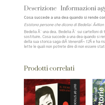
Descrizione
Informazioni ag
Cosa succede a una dea quando si rende cont
Esistono persone che dicono di Bedelia: Â«Non Ã
Bedelia Ã¨ una dea. Bedelia Ã¨ sui cartelloni di t
sostituire. Cosa succede a una dea quando si re
della sua storica saga diÂ
VenerdÃ¬ 12
Â e ha ri
lette le quali non potrete dire di non essere sta
Prodotti correlati
OUT OF STOCK