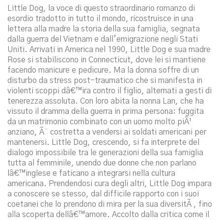
Little Dog, la voce di questo straordinario romanzo di
esordio tradotto in tutto il mondo, ricostruisce in una
lettera alla madre la storia della sua famiglia, segnata
dalla guerra del Vietnam e dall’emigrazione negli Stati
Uniti. Arrivati in America nel 1990, Little Dog e sua madre
Rose si stabiliscono in Connecticut, dove lei si mantiene
facendo manicure e pedicure. Ma la donna soffre di un
disturbo da stress post-traumatico che si manifesta in
violenti scoppi dâ€™ira contro il figlio, alternati a gesti di
tenerezza assoluta. Con loro abita la nonna Lan, che ha
vissuto il dramma della guerra in prima persona: fuggita
da un matrimonio combinato con un uomo molto piÃ¹
anziano, Ã¨ costretta a vendersi ai soldati americani per
mantenersi. Little Dog, crescendo, si fa interprete del
dialogo impossibile tra le generazioni della sua famiglia
tutta al femminile, unendo due donne che non parlano
lâ€™inglese e faticano a integrarsi nella cultura
americana. Prendendosi cura degli altri, Little Dog impara
a conoscere se stesso, dal difficile rapporto con i suoi
coetanei che lo prendono di mira per la sua diversitÃ , fino
alla scoperta dellâ€™amore. Accolto dalla critica come il