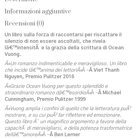
Informazioni aggiuntive
Recensioni (0)
Un libro sulla forza di raccontarsi per riscattare il
silenzio di non essere ascoltati, che rivela
lâ€™intensitÃ e la grazia della scrittura di Ocean
Vuong.
Â«Un romanzo indimenticabile e meraviglioso. Un libro
che incide lâ€™anima dei lettoriÂ»
Â –
Â Viet Thanh
Nguyen, Premio Pulitzer 2016
Â«Grazie Ocean Vuong per questo splendido e
straordinario romanzo dâ€™esordioÂ»
Â –
Â Michael
Cunningham, Premio Pulitzer 1999
Â«Vuong amplia i confini di quello che la letteratura puÃ²
mostrare, e su cui puÃ² far riflettere ed emozionare.
Questo libro Ã¨ un magnifico argomento a favore della
capacitÃ di meravigliarsi, e della potenza trasformatrice
dellâ€™amoreÂ»
Â –
Â Ben Lerner