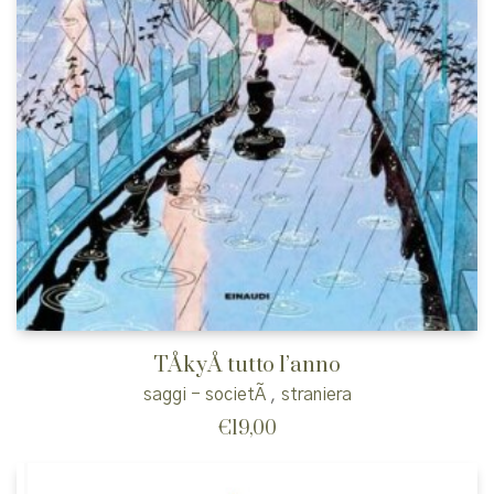
TÅkyÅ tutto l’anno
saggi - societÃ
,
straniera
€
19,00