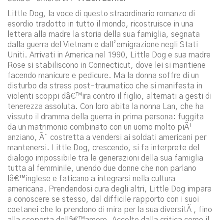
Little Dog, la voce di questo straordinario romanzo di
esordio tradotto in tutto il mondo, ricostruisce in una
lettera alla madre la storia della sua famiglia, segnata
dalla guerra del Vietnam e dall’emigrazione negli Stati
Uniti. Arrivati in America nel 1990, Little Dog e sua madre
Rose si stabiliscono in Connecticut, dove lei si mantiene
facendo manicure e pedicure. Ma la donna soffre di un
disturbo da stress post-traumatico che si manifesta in
violenti scoppi dâ€™ira contro il figlio, alternati a gesti di
tenerezza assoluta. Con loro abita la nonna Lan, che ha
vissuto il dramma della guerra in prima persona: fuggita
da un matrimonio combinato con un uomo molto piÃ¹
anziano, Ã¨ costretta a vendersi ai soldati americani per
mantenersi. Little Dog, crescendo, si fa interprete del
dialogo impossibile tra le generazioni della sua famiglia
tutta al femminile, unendo due donne che non parlano
lâ€™inglese e faticano a integrarsi nella cultura
americana. Prendendosi cura degli altri, Little Dog impara
a conoscere se stesso, dal difficile rapporto con i suoi
coetanei che lo prendono di mira per la sua diversitÃ , fino
alla scoperta dellâ€™amore. Accolto dalla critica come il