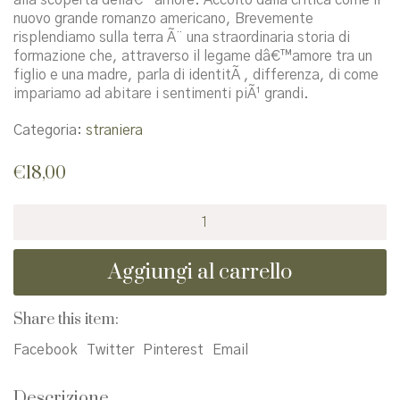
nuovo grande romanzo americano, Brevemente
risplendiamo sulla terra Ã¨ una straordinaria storia di
formazione che, attraverso il legame dâ€™amore tra un
figlio e una madre, parla di identitÃ , differenza, di come
impariamo ad abitare i sentimenti piÃ¹ grandi.
Categoria:
straniera
€
18,00
Brevemente
risplendiamo
sulla
Aggiungi al carrello
terra
quantità
Share this item:
Facebook
Twitter
Pinterest
Email
Descrizione