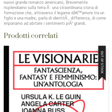
nuovo grande romanzo americano, Brevemente
risplendiamo sulla terra Ã¨ una straordinaria storia di
formazione che, attraverso il legame dâ€™amore tra un
figlio e una madre, parla di identitÃ , differenza, di come
impariamo ad abitare i sentimenti piÃ¹ grandi.
Prodotti correlati
OUT OF STOCK