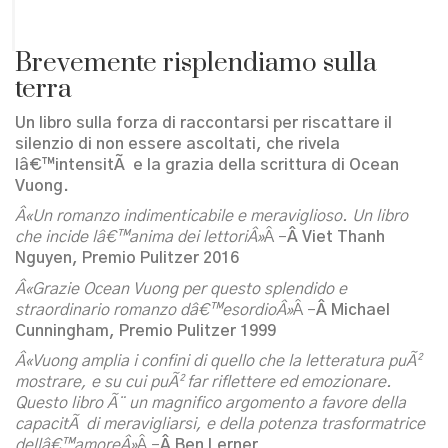
Brevemente risplendiamo sulla
terra
Un libro sulla forza di raccontarsi per riscattare il
silenzio di non essere ascoltati, che rivela
lâ€™intensitÃ e la grazia della scrittura di Ocean
Vuong.
Â«Un romanzo indimenticabile e meraviglioso. Un libro
che incide lâ€™anima dei lettoriÂ»
Â –
Â Viet Thanh
Nguyen, Premio Pulitzer 2016
Â«Grazie Ocean Vuong per questo splendido e
straordinario romanzo dâ€™esordioÂ»
Â –
Â Michael
Cunningham, Premio Pulitzer 1999
Â«Vuong amplia i confini di quello che la letteratura puÃ²
mostrare, e su cui puÃ² far riflettere ed emozionare.
Questo libro Ã¨ un magnifico argomento a favore della
capacitÃ di meravigliarsi, e della potenza trasformatrice
dellâ€™amoreÂ»
Â –
Â Ben Lerner