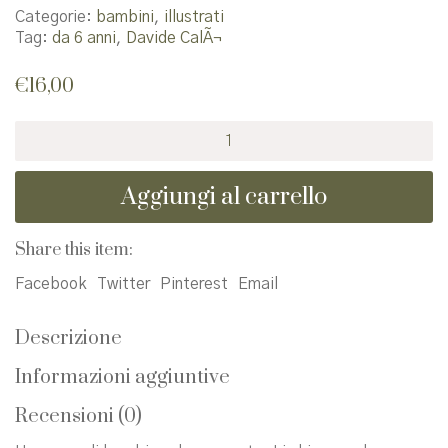
Categorie:
bambini
,
illustrati
Tag:
da 6 anni
,
Davide CalÃ¬
€
16,00
Ci
chiamavano
le
Aggiungi al carrello
mosche
quantità
Share this item:
Facebook
Twitter
Pinterest
Email
Descrizione
Informazioni aggiuntive
Recensioni (0)