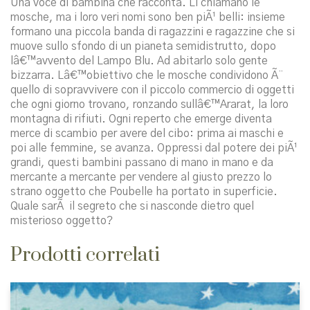
Una voce di bambina che racconta. Li chiamano le
mosche, ma i loro veri nomi sono ben piÃ¹ belli: insieme
formano una piccola banda di ragazzini e ragazzine che si
muove sullo sfondo di un pianeta semidistrutto, dopo
lâ€™avvento del Lampo Blu. Ad abitarlo solo gente
bizzarra. Lâ€™obiettivo che le mosche condividono Ã¨
quello di sopravvivere con il piccolo commercio di oggetti
che ogni giorno trovano, ronzando sullâ€™Ararat, la loro
montagna di rifiuti. Ogni reperto che emerge diventa
merce di scambio per avere del cibo: prima ai maschi e
poi alle femmine, se avanza. Oppressi dal potere dei piÃ¹
grandi, questi bambini passano di mano in mano e da
mercante a mercante per vendere al giusto prezzo lo
strano oggetto che Poubelle ha portato in superficie.
Quale sarÃ il segreto che si nasconde dietro quel
misterioso oggetto?
Prodotti correlati