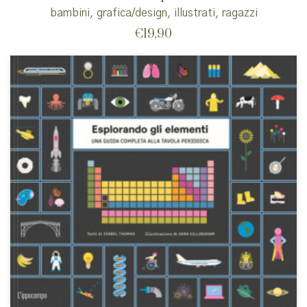
bambini
,
grafica/design
,
illustrati
,
ragazzi
€
19,90