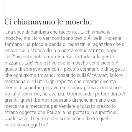
Ci chiamavano le mosche
Una voce di bambina che racconta. Li chiamano le
mosche, ma i loro veri nomi sono ben piÃ¹ belli: insieme
formano una piccola banda di ragazzini e ragazzine che si
muove sullo sfondo di un pianeta semidistrutto, dopo
lâ€™avvento del Lampo Blu. Ad abitarlo solo gente
bizzarra. Lâ€™obiettivo che le mosche condividono Ã¨
quello di sopravvivere con il piccolo commercio di oggetti
che ogni giorno trovano, ronzando sullâ€™Ararat, la loro
montagna di rifiuti. Ogni reperto che emerge diventa
merce di scambio per avere del cibo: prima ai maschi e
poi alle femmine, se avanza. Oppressi dal potere dei piÃ¹
grandi, questi bambini passano di mano in mano e da
mercante a mercante per vendere al giusto prezzo lo
strano oggetto che Poubelle ha portato in superficie.
Quale sarÃ il segreto che si nasconde dietro quel
misterioso oggetto?