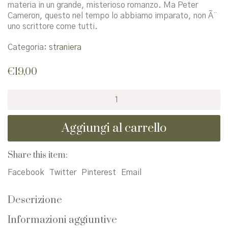
materia in un grande, misterioso romanzo. Ma Peter
Cameron, questo nel tempo lo abbiamo imparato, non Ã¨
uno scrittore come tutti.
Categoria:
straniera
€
19,00
Cose
che
succedono
Aggiungi al carrello
la
notte
quantità
Share this item:
Facebook
Twitter
Pinterest
Email
Descrizione
Informazioni aggiuntive