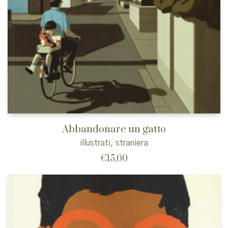
Abbandonare un gatto
illustrati
,
straniera
€
15,00