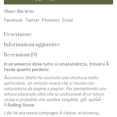
quantità
Share this item:
Facebook
Twitter
Pinterest
Email
Descrizione
Informazioni aggiuntive
Recensioni (0)
In un universo dove tutto si smaterializza, trovarsi Ã¨
facile quanto perdersi.
Â«Lorenzo Ghetti ha costruito una struttura molto
particolare, un reticolo vivace che si muove con
naturalezza da pagina a pagina. Pur permettendo una
lettura piacevole oltre che la costruzione di un futuro
vicino e probabile che sembra tangibile, giÃ quiÂ»
Â -
Â
Rolling Stone
Lido ha una nuova compagna di classe: estroversa,