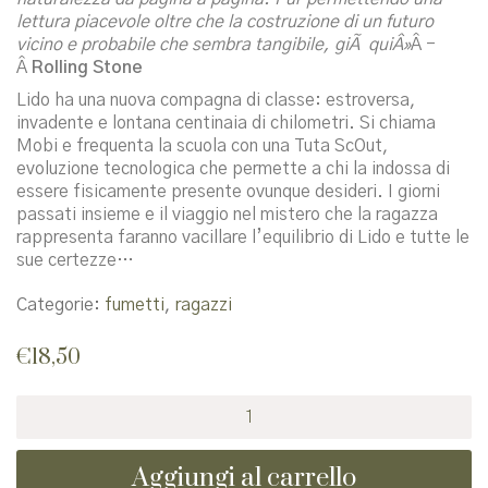
lettura piacevole oltre che la costruzione di un futuro
vicino e probabile che sembra tangibile, giÃ quiÂ»
Â -
Â
Rolling Stone
Lido ha una nuova compagna di classe: estroversa,
invadente e lontana centinaia di chilometri. Si chiama
Mobi e frequenta la scuola con una Tuta ScOut,
evoluzione tecnologica che permette a chi la indossa di
essere fisicamente presente ovunque desideri. I giorni
passati insieme e il viaggio nel mistero che la ragazza
rappresenta faranno vacillare l’equilibrio di Lido e tutte le
sue certezze…
Categorie:
fumetti
,
ragazzi
€
18,50
Dove
non
sei
Aggiungi al carrello
tu