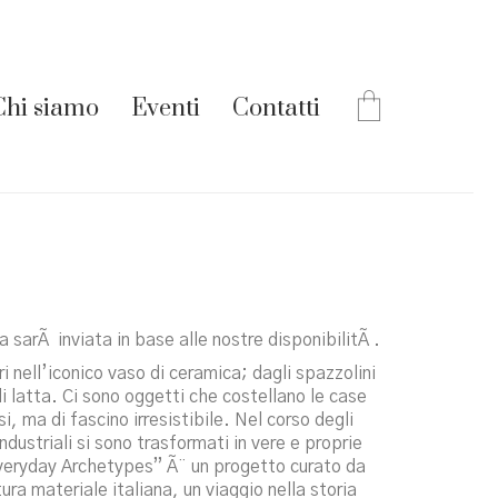
Chi siamo
Eventi
Contatti
 sarÃ inviata in base alle nostre disponibilitÃ .
 nell’iconico vaso di ceramica; dagli spazzolini
 di latta. Ci sono oggetti che costellano le case
i, ma di fascino irresistibile. Nel corso degli
ndustriali si sono trasformati in vere e proprie
veryday Archetypes” Ã¨ un progetto curato da
ura materiale italiana, un viaggio nella storia