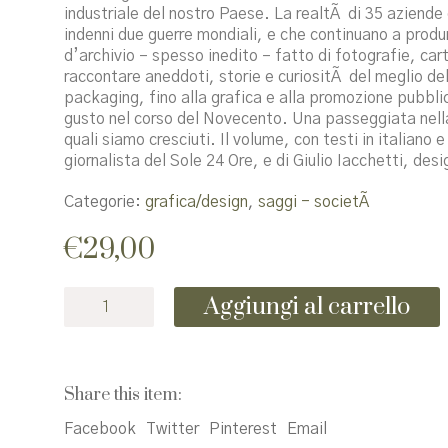
industriale del nostro Paese. La realtÃ di 35 aziende 
indenni due guerre mondiali, e che continuano a produ
d’archivio – spesso inedito – fatto di fotografie, cart
raccontare aneddoti, storie e curiositÃ del meglio del
packaging, fino alla grafica e alla promozione pubblicit
gusto nel corso del Novecento. Una passeggiata nella 
quali siamo cresciuti. Il volume, con testi in italiano 
giornalista del Sole 24 Ore, e di Giulio Iacchetti, des
Categorie:
grafica/design
,
saggi - societÃ
€
29,00
Fattobene
Aggiungi al carrello
quantità
Share this item:
Facebook
Twitter
Pinterest
Email