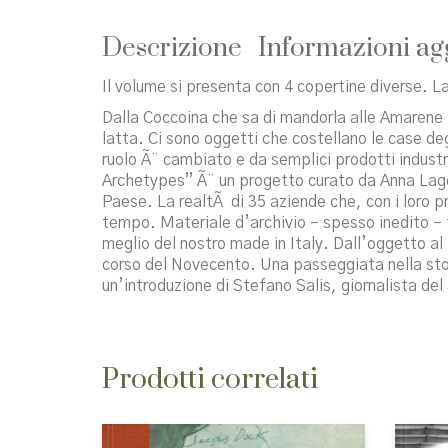
Descrizione
Informazioni ag
Il volume si presenta con 4 copertine diverse. La
Dalla Coccoina che sa di mandorla alle Amarene Fa
latta. Ci sono oggetti che costellano le case degl
ruolo Ã¨ cambiato e da semplici prodotti industr
Archetypes” Ã¨ un progetto curato da Anna Lagorio
Paese. La realtÃ di 35 aziende che, con i loro p
tempo. Materiale d’archivio – spesso inedito – f
meglio del nostro made in Italy. Dall’oggetto al p
corso del Novecento. Una passeggiata nella storia
un’introduzione di Stefano Salis, giornalista del
Prodotti correlati