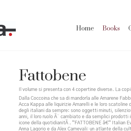
Home
Books
Fattobene
Il volume si presenta con 4 copertine diverse. La copia
Dalla Coccoina che sa di mandorla alle Amarene Fabbri
Acca Kappa alle liquirizie Amarelli e le loro scatoline
degli italiani da sempre: sono oggetti minuti, silenzios
anni, il loro ruolo Ã¨ cambiato e da semplici prodotti i
icone della quotidianitÃ . “FATTOBENE â€“ Italian E
Anna Lagorio e da Alex Carnevali: un atlante della cult