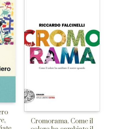
ero
e,
Cromorama. Come il
iate