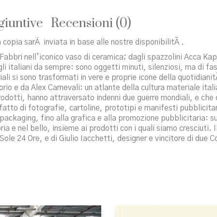
giuntive
Recensioni (0)
 copia sarÃ inviata in base alle nostre disponibilitÃ .
bbri nell’iconico vaso di ceramica; dagli spazzolini Acca Kappa 
i italiani da sempre: sono oggetti minuti, silenziosi, ma di fasci
iali si sono trasformati in vere e proprie icone della quotidi
 e da Alex Carnevali: un atlante della cultura materiale italian
rodotti, hanno attraversato indenni due guerre mondiali, e che 
atto di fotografie, cartoline, prototipi e manifesti pubblicitar
ackaging, fino alla grafica e alla promozione pubblicitaria: sul
 e nel bello, insieme ai prodotti con i quali siamo cresciuti. Il
 Sole 24 Ore, e di Giulio Iacchetti, designer e vincitore di due 