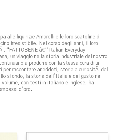
alle liquirizie Amarelli e le loro scatoline di
no irresistibile. Nel corso degli anni, il loro
anitÃ . “FATTOBENE â€“ Italian Everyday
a, un viaggio nella storia industriale del nostro
continuano a produrre con la stessa cura di un
i per raccontare aneddoti, storie e curiositÃ del
lo sfondo, la storia dell’Italia e del gusto nel
 volume, con testi in italiano e inglese, ha
Compassi d’oro.