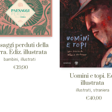
saggi perduti della
ra. Ediz. illustrata
bambini
,
illustrati
€
19,90
Uomini e topi. E
illustrata
illustrati
,
straniera
€
40,00