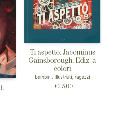
Ti aspetto. Jacominus
Gainsborough. Ediz. a
colori
bambini
,
illustrati
,
ragazzi
€
45,00
d.