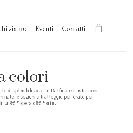
Chi siamo
Eventi
Contatti
 a colori
o di splendidi volatili. Raffinate illustrazioni
iminate le sezioni a tratteggio perforato per
merÃ in unâ€™opera dâ€™arte.