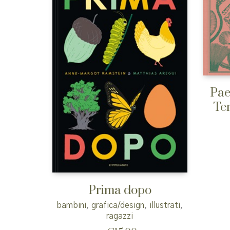
Pae
Ter
Prima dopo
bambini
,
grafica/design
,
illustrati
,
ragazzi