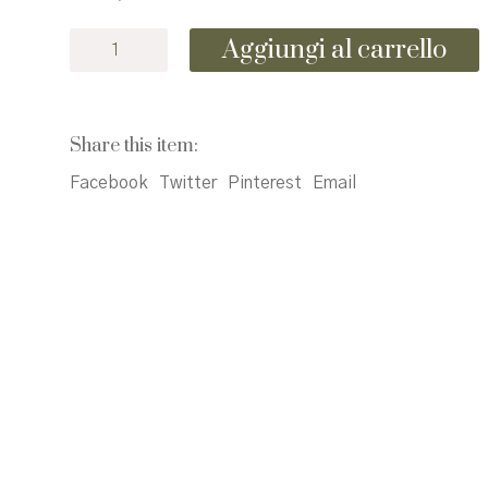
Gli
Aggiungi al carrello
uccelli.
Ediz.
a
colori
Share this item:
quantità
Facebook
Twitter
Pinterest
Email