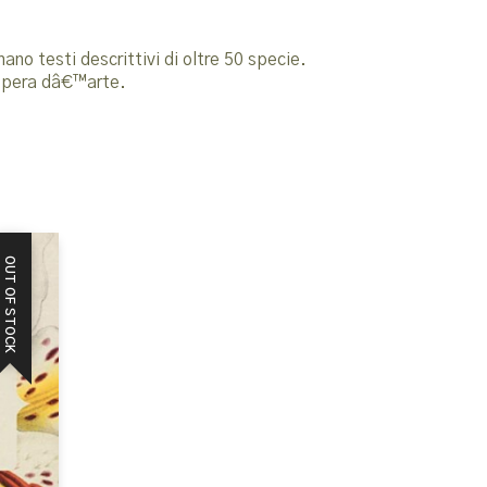
ano testi descrittivi di oltre 50 specie.
€™opera dâ€™arte.
OUT OF STOCK