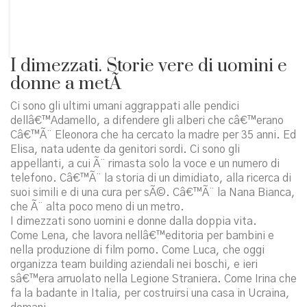
I dimezzati. Storie vere di uomini e
donne a metÃ
Ci sono gli ultimi umani aggrappati alle pendici
dellâ€™Adamello, a difendere gli alberi che câ€™erano
Câ€™Ã¨ Eleonora che ha cercato la madre per 35 anni. Ed
Elisa, nata udente da genitori sordi. Ci sono gli
appellanti, a cui Ã¨ rimasta solo la voce e un numero di
telefono. Câ€™Ã¨ la storia di un dimidiato, alla ricerca di
suoi simili e di una cura per sÃ©. Câ€™Ã¨ la Nana Bianca,
che Ã¨ alta poco meno di un metro.
I dimezzati sono uomini e donne dalla doppia vita.
Come Lena, che lavora nellâ€™editoria per bambini e
nella produzione di film porno. Come Luca, che oggi
organizza team building aziendali nei boschi, e ieri
sâ€™era arruolato nella Legione Straniera. Come Irina che
fa la badante in Italia, per costruirsi una casa in Ucraina,