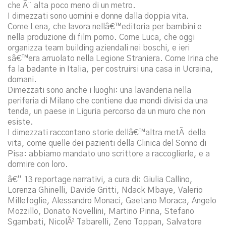
che Ã¨ alta poco meno di un metro.
I dimezzati sono uomini e donne dalla doppia vita.
Come Lena, che lavora nellâ€™editoria per bambini e
nella produzione di film porno. Come Luca, che oggi
organizza team building aziendali nei boschi, e ieri
sâ€™era arruolato nella Legione Straniera. Come Irina che
fa la badante in Italia, per costruirsi una casa in Ucraina,
domani.
Dimezzati sono anche i luoghi: una lavanderia nella
periferia di Milano che contiene due mondi divisi da una
tenda, un paese in Liguria percorso da un muro che non
esiste.
I dimezzati raccontano storie dellâ€™altra metÃ della
vita, come quelle dei pazienti della Clinica del Sonno di
Pisa: abbiamo mandato uno scrittore a raccoglierle, e a
dormire con loro.
â€“ 13 reportage narrativi, a cura di: Giulia Callino,
Lorenza Ghinelli, Davide Gritti, Ndack Mbaye, Valerio
Millefoglie, Alessandro Monaci, Gaetano Moraca, Angelo
Mozzillo, Donato Novellini, Martino Pinna, Stefano
Sgambati, NicolÃ² Tabarelli, Zeno Toppan, Salvatore