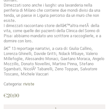
domani.
Dimezzati sono anche i luoghi: una lavanderia nella
periferia di Milano che contiene due mondi divisi da una
tenda, un paese in Liguria percorso da un muro che non
esiste.
I dimezzati raccontano storie dellâ€™altra metÃ della
vita, come quelle dei pazienti della Clinica del Sonno di
Pisa: abbiamo mandato uno scrittore a raccoglierle, e a
dormire con loro.
â€“ 13 reportage narrativi, a cura di: Giulia Callino,
Lorenza Ghinelli, Davide Gritti, Ndack Mbaye, Valerio
Millefoglie, Alessandro Monaci, Gaetano Moraca, Angelo
Mozzillo, Donato Novellini, Martino Pinna, Stefano
Sgambati, NicolÃ² Tabarelli, Zeno Toppan, Salvatore
Toscano, Michele Vaccari
Categoria:
riviste
€
20,00
I