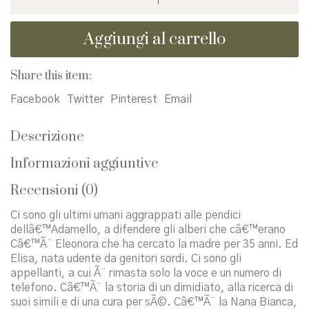
dimezzati.
Storie
Aggiungi al carrello
vere
di
uomini
Share this item:
e
donne
Facebook
Twitter
Pinterest
Email
a
metÃ
Descrizione
quantità
Informazioni aggiuntive
Recensioni (0)
Ci sono gli ultimi umani aggrappati alle pendici
dellâ€™Adamello, a difendere gli alberi che câ€™erano
Câ€™Ã¨ Eleonora che ha cercato la madre per 35 anni. Ed
Elisa, nata udente da genitori sordi. Ci sono gli
appellanti, a cui Ã¨ rimasta solo la voce e un numero di
telefono. Câ€™Ã¨ la storia di un dimidiato, alla ricerca di
suoi simili e di una cura per sÃ©. Câ€™Ã¨ la Nana Bianca,