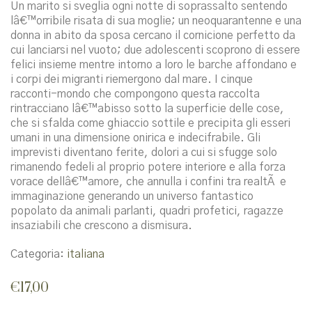
Un marito si sveglia ogni notte di soprassalto sentendo
lâ€™orribile risata di sua moglie; un neoquarantenne e una
donna in abito da sposa cercano il cornicione perfetto da
cui lanciarsi nel vuoto; due adolescenti scoprono di essere
felici insieme mentre intorno a loro le barche affondano e
i corpi dei migranti riemergono dal mare. I cinque
racconti-mondo che compongono questa raccolta
rintracciano lâ€™abisso sotto la superficie delle cose,
che si sfalda come ghiaccio sottile e precipita gli esseri
umani in una dimensione onirica e indecifrabile. Gli
imprevisti diventano ferite, dolori a cui si sfugge solo
rimanendo fedeli al proprio potere interiore e alla forza
vorace dellâ€™amore, che annulla i confini tra realtÃ e
immaginazione generando un universo fantastico
popolato da animali parlanti, quadri profetici, ragazze
insaziabili che crescono a dismisura.
Categoria:
italiana
€
17,00