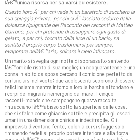
lâ€™unica risorsa per salvarsi ed esistere.
Questo libro Ã¨ per chi vede in un barattolo di zucchero la
sua spiaggia privata, per chi si Ã¨ lasciato sedurre dalla
dolcezza ripugnante del Racconto dei racconti di Matteo
Garrone, per chi pretende di assaggiare ogni gusto di
gelato, e per chi, toccato dalla luce di un bacio, ha
sentito il proprio corpo trasformarsi per sempre,
evaporare nellâ€™aria, solcare il cielo infuocato.
Un marito si sveglia ogni notte di soprassalto sentendo
lâ€™orribile risata di sua moglie; un neoquarantenne e una
donna in abito da sposa cercano il cornicione perfetto da
cui lanciarsi nel vuoto; due adolescenti scoprono di essere
felici insieme mentre intorno a loro le barche affondano e
i corpi dei migranti riemergono dal mare. I cinque
racconti-mondo che compongono questa raccolta
rintracciano lâ€™abisso sotto la superficie delle cose,
che si sfalda come ghiaccio sottile e precipita gli esseri
umani in una dimensione onirica e indecifrabile. Gli
imprevisti diventano ferite, dolori a cui si sfugge solo
rimanendo fedeli al proprio potere interiore e alla forza
vorace dellâ€™amore, che annulla i confini tra realtÃ e