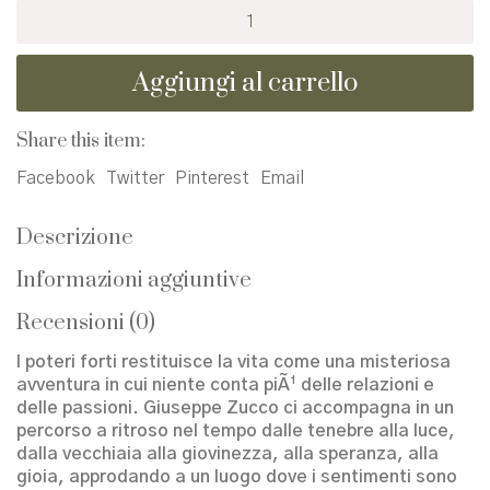
I
poteri
forti
Aggiungi al carrello
quantità
Share this item:
Facebook
Twitter
Pinterest
Email
Descrizione
Informazioni aggiuntive
Recensioni (0)
I poteri forti restituisce la vita come una misteriosa
avventura in cui niente conta piÃ¹ delle relazioni e
delle passioni. Giuseppe Zucco ci accompagna in un
percorso a ritroso nel tempo dalle tenebre alla luce,
dalla vecchiaia alla giovinezza, alla speranza, alla
gioia, approdando a un luogo dove i sentimenti sono