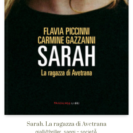
Sarah. La ragazza di Avetrana
gialli/thriller
,
saggi - societÃ