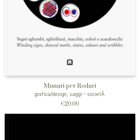
Munari per Rodari
grafica/design
,
saggi - societÃ
€
20,00