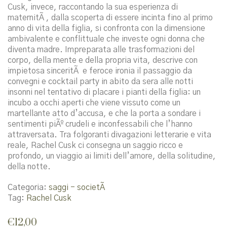
Cusk, invece, raccontando la sua esperienza di
maternitÃ , dalla scoperta di essere incinta fino al primo
anno di vita della figlia, si confronta con la dimensione
ambivalente e conflittuale che investe ogni donna che
diventa madre. Impreparata alle trasformazioni del
corpo, della mente e della propria vita, descrive con
impietosa sinceritÃ e feroce ironia il passaggio da
convegni e cocktail party in abito da sera alle notti
insonni nel tentativo di placare i pianti della figlia: un
incubo a occhi aperti che viene vissuto come un
martellante atto d’accusa, e che la porta a sondare i
sentimenti piÃº crudeli e inconfessabili che l’hanno
attraversata. Tra folgoranti divagazioni letterarie e vita
reale, Rachel Cusk ci consegna un saggio ricco e
profondo, un viaggio ai limiti dell’amore, della solitudine,
della notte.
Categoria:
saggi - societÃ
Tag:
Rachel Cusk
€
12,00