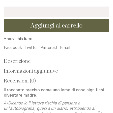
Il
lavoro
di
Aggiungi al carrello
una
vita.
Sul
Share this item:
diventare
madri
Facebook
Twitter
Pinterest
Email
quantità
Descrizione
Informazioni aggiuntive
Recensioni (0)
Il racconto preciso come una lama di cosa significhi
diventare madre.
Â«Dicendo Io il lettore rischia di pensare a
un’autobiografia, quasi a un diario, attribuendo al