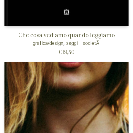
Che cosa vediamo quando leggiamo
grafica/design
,
saggi - societÃ
€
19,50