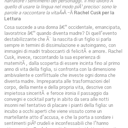
narratore i sentimenti dei personaggi. Il mio lavoro Ã¨
quello di usare la lingua nel modo piÃ¹ preciso: sono le
parole a raccontare la vitaÂ»
Â -Â
Rachel Cusk per la
Lettura
Cosa succede a una donna â€“ occidentale, emancipata,
lavoratrice â€“ quando diventa madre? Di quell’evento
destabilizzante che Ã¨ la nascita di un figlio si parla
sempre in termini di dissimulazione e autoinganno, con
immagini di madri traboccanti di felicitÃ e amore. Rachel
Cusk, invece, raccontando la sua esperienza di
maternitÃ , dalla scoperta di essere incinta fino al primo
anno di vita della figlia, si confronta con la dimensione
ambivalente e conflittuale che investe ogni donna che
diventa madre. Impreparata alle trasformazioni del
corpo, della mente e della propria vita, descrive con
impietosa sinceritÃ e feroce ironia il passaggio da
convegni e cocktail party in abito da sera alle notti
insonni nel tentativo di placare i pianti della figlia: un
incubo a occhi aperti che viene vissuto come un
martellante atto d’accusa, e che la porta a sondare i
sentimenti piÃº crudeli e inconfessabili che l’hanno