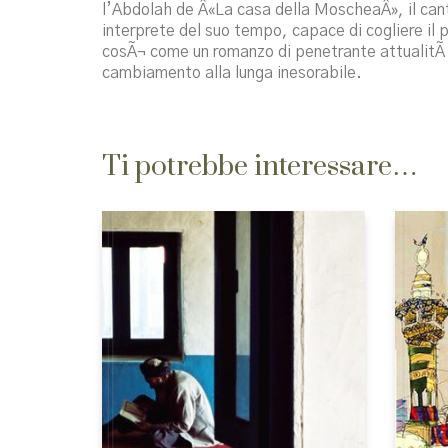
l’Abdolah de Â«La casa della MoscheaÂ», il cant
interprete del suo tempo, capace di cogliere il par
cosÃ¬ come un romanzo di penetrante attualitÃ ,
cambiamento alla lunga inesorabile.
Ti potrebbe interessare…