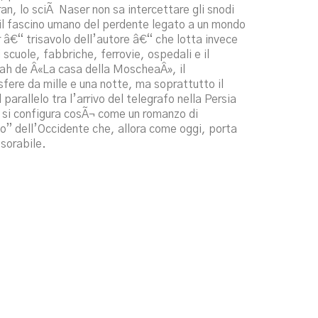
an, lo sciÃ Naser non sa intercettare gli snodi
 il fascino umano del perdente legato a un mondo
r â€“ trisavolo dell’autore â€“ che lotta invece
 scuole, fabbriche, ferrovie, ospedali e il
dolah de Â«La casa della MoscheaÂ», il
fere da mille e una notte, ma soprattutto il
parallelo tra l’arrivo del telegrafo nella Persia
eÂ» si configura cosÃ¬ come un romanzo di
io” dell’Occidente che, allora come oggi, porta
sorabile.