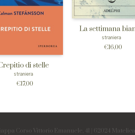
La settimana bia
straniera
€
16,00
Crepitio di stelle
straniera
€
17,00
iappa Corso Vittorio Emanuele, 41 | 62024 Matelic