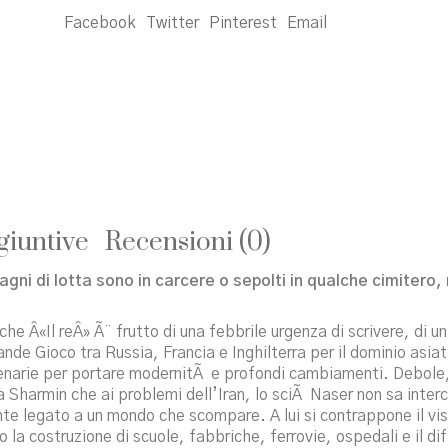
Facebook
Twitter
Pinterest
Email
giuntive
Recensioni (0)
agni di lotta sono in carcere o sepolti in qualche cimiter
e Â«Il reÂ» Ã¨ frutto di una febbrile urgenza di scrivere, di u
ande Gioco tra Russia, Francia e Inghilterra per il dominio asia
lenarie per portare modernitÃ e profondi cambiamenti. Debole, 
Sharmin che ai problemi dell’Iran, lo sciÃ Naser non sa intercet
te legato a un mondo che scompare. A lui si contrappone il vis
la costruzione di scuole, fabbriche, ferrovie, ospedali e il diff