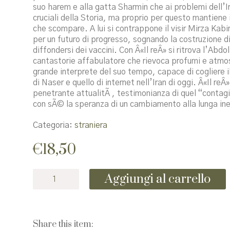
suo harem e alla gatta Sharmin che ai problemi dell’Ir
cruciali della Storia, ma proprio per questo mantiene
che scompare. A lui si contrappone il visir Mirza Kabi
per un futuro di progresso, sognando la costruzione di
diffondersi dei vaccini. Con Â«Il reÂ» si ritrova l’Ab
cantastorie affabulatore che rievoca profumi e atmos
grande interprete del suo tempo, capace di cogliere il 
di Naser e quello di internet nell’Iran di oggi. Â«Il r
penetrante attualitÃ , testimonianza di quel “contag
con sÃ© la speranza di un cambiamento alla lunga ine
Categoria:
straniera
€
18,50
Il
Aggiungi al carrello
re
quantità
Share this item: