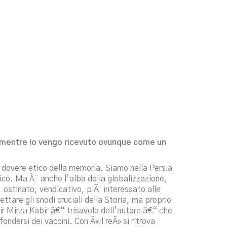
o, mentre io vengo ricevuto ovunque come un
n dovere etico della memoria. Siamo nella Persia
tico. Ma Ã¨ anche l’alba della globalizzazione,
ostinato, vendicativo, piÃ¹ interessato alle
tare gli snodi cruciali della Storia, ma proprio
ir Mirza Kabir â€“ trisavolo dell’autore â€“ che
ondersi dei vaccini. Con Â«Il reÂ» si ritrova