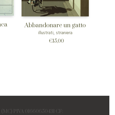
nca
Abbandonare un gatto
illustrati
,
straniera
€
15,00
a (MC) PIVA 01660650431 CF: