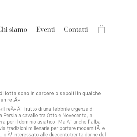
Chi siamo
Eventi
Contatti
i lotta sono in carcere o sepolti in qualche
 un re.Â»
l reÂ» Ã¨ frutto di una febbrile urgenza di
la Persia a cavallo tra Otto e Novecento, al
rra per il dominio asiatico. Ma Ã¨ anche l’alba
ia tradizioni millenarie per portare modernitÃ e
 piÃ¹ interessato alle duecentotrenta donne del