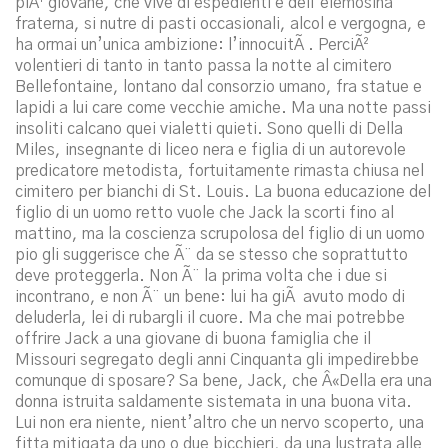
piÃ¹ giovane, che vive di espedienti e dell’elemosina
fraterna, si nutre di pasti occasionali, alcol e vergogna, e
ha ormai un’unica ambizione: l’innocuitÃ . PerciÃ²
volentieri di tanto in tanto passa la notte al cimitero
Bellefontaine, lontano dal consorzio umano, fra statue e
lapidi a lui care come vecchie amiche. Ma una notte passi
insoliti calcano quei vialetti quieti. Sono quelli di Della
Miles, insegnante di liceo nera e figlia di un autorevole
predicatore metodista, fortuitamente rimasta chiusa nel
cimitero per bianchi di St. Louis. La buona educazione del
figlio di un uomo retto vuole che Jack la scorti fino al
mattino, ma la coscienza scrupolosa del figlio di un uomo
pio gli suggerisce che Ã¨ da se stesso che soprattutto
deve proteggerla. Non Ã¨ la prima volta che i due si
incontrano, e non Ã¨ un bene: lui ha giÃ avuto modo di
deluderla, lei di rubargli il cuore. Ma che mai potrebbe
offrire Jack a una giovane di buona famiglia che il
Missouri segregato degli anni Cinquanta gli impedirebbe
comunque di sposare? Sa bene, Jack, che Â«Della era una
donna istruita saldamente sistemata in una buona vita.
Lui non era niente, nient’altro che un nervo scoperto, una
fitta mitigata da uno o due bicchieri, da una lustrata alle