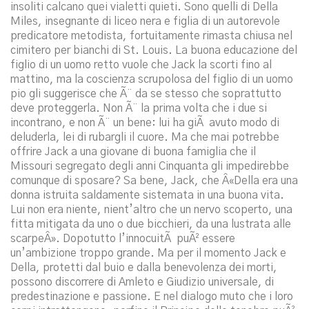
insoliti calcano quei vialetti quieti. Sono quelli di Della
Miles, insegnante di liceo nera e figlia di un autorevole
predicatore metodista, fortuitamente rimasta chiusa nel
cimitero per bianchi di St. Louis. La buona educazione del
figlio di un uomo retto vuole che Jack la scorti fino al
mattino, ma la coscienza scrupolosa del figlio di un uomo
pio gli suggerisce che Ã¨ da se stesso che soprattutto
deve proteggerla. Non Ã¨ la prima volta che i due si
incontrano, e non Ã¨ un bene: lui ha giÃ avuto modo di
deluderla, lei di rubargli il cuore. Ma che mai potrebbe
offrire Jack a una giovane di buona famiglia che il
Missouri segregato degli anni Cinquanta gli impedirebbe
comunque di sposare? Sa bene, Jack, che Â«Della era una
donna istruita saldamente sistemata in una buona vita.
Lui non era niente, nient’altro che un nervo scoperto, una
fitta mitigata da uno o due bicchieri, da una lustrata alle
scarpeÂ». Dopotutto l’innocuitÃ puÃ² essere
un’ambizione troppo grande. Ma per il momento Jack e
Della, protetti dal buio e dalla benevolenza dei morti,
possono discorrere di Amleto e Giudizio universale, di
predestinazione e passione. E nel dialogo muto che i loro