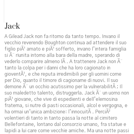
Jack
A Gilead Jack non fa ritorno da tanto tempo. Invano il
vecchio reverendo Boughton continua ad attendere il suo
figlio piÃ¹ amato e piÃ¹ sofferto, invano l’intera famiglia
si Ã¨ riunita intorno alla bara della madre, sperando di
vederlo comparire almeno lÃ . A trattenere Jack non Ã¨
tanto la colpa per i danni che ha loro cagionato in
gioventÃ¹, e che reputa irredimibili per gli uomini come
per Dio, quanto il timore di cagionarne di nuovi. Il suo
demone Ã¨ un occhio acutissimo per la vulnerabilitÃ ; Il
suo maledetto talento, distruggerla. Jack Ã¨ un uomo non
piÃ¹ giovane, che vive di espedienti e dell’elemosina
fraterna, si nutre di pasti occasionali, alcol e vergogna, e
ha ormai un’unica ambizione: l’innocuitÃ . PerciÃ²
volentieri di tanto in tanto passa la notte al cimitero
Bellefontaine, lontano dal consorzio umano, fra statue e
lapidi a lui care come vecchie amiche. Ma una notte passi