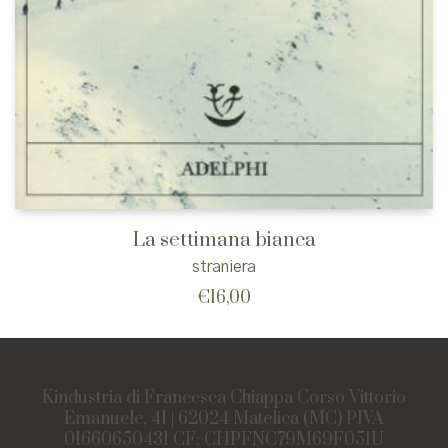
La settimana bianca
straniera
€
16,00
Kindustria di Francesca Chiappa Corso Vittorio
Emanuele, 41 | 62024 Matelica (MC) PIVA
01660650431 CF: CHPFNC79M69F051U