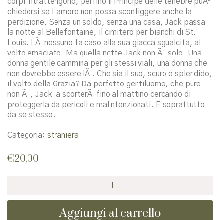
corpi intrattengono, perfino il Principe delle tenebre puÃ²
chiedersi se l’amore non possa sconfiggere anche la
perdizione. Senza un soldo, senza una casa, Jack passa
la notte al Bellefontaine, il cimitero per bianchi di St.
Louis. LÃ nessuno fa caso alla sua giacca sgualcita, al
volto emaciato. Ma quella notte Jack non Ã¨ solo. Una
donna gentile cammina per gli stessi viali, una donna che
non dovrebbe essere lÃ . Che sia il suo, scuro e splendido,
il volto della Grazia? Da perfetto gentiluomo, che pure
non Ã¨, Jack la scorterÃ fino al mattino cercando di
proteggerla da pericoli e malintenzionati. E soprattutto
da se stesso.
Categoria:
straniera
€
20,00
Jack
quantità
Aggiungi al carrello