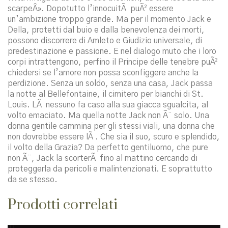
scarpeÂ». Dopotutto l’innocuitÃ puÃ² essere
un’ambizione troppo grande. Ma per il momento Jack e
Della, protetti dal buio e dalla benevolenza dei morti,
possono discorrere di Amleto e Giudizio universale, di
predestinazione e passione. E nel dialogo muto che i loro
corpi intrattengono, perfino il Principe delle tenebre puÃ²
chiedersi se l’amore non possa sconfiggere anche la
perdizione. Senza un soldo, senza una casa, Jack passa
la notte al Bellefontaine, il cimitero per bianchi di St.
Louis. LÃ nessuno fa caso alla sua giacca sgualcita, al
volto emaciato. Ma quella notte Jack non Ã¨ solo. Una
donna gentile cammina per gli stessi viali, una donna che
non dovrebbe essere lÃ . Che sia il suo, scuro e splendido,
il volto della Grazia? Da perfetto gentiluomo, che pure
non Ã¨, Jack la scorterÃ fino al mattino cercando di
proteggerla da pericoli e malintenzionati. E soprattutto
da se stesso.
Prodotti correlati