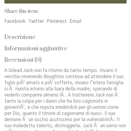
Share this item:
Facebook
Twitter
Pinterest
Email
Descrizione
Informazioni aggiuntive
Recensioni (0)
A Gilead Jack non fa ritorno da tanto tempo. Invano il
vecchio reverendo Boughton continua ad attendere il suo
figlio piÃ¹ amato e piÃ¹ sofferto, invano l’intera famiglia
si Ã¨ riunita intorno alla bara della madre, sperando di
vederlo comparire almeno lÃ . A trattenere Jack non Ã¨
tanto la colpa per i danni che ha loro cagionato in
gioventÃ¹, e che reputa irredimibili per gli uomini come
per Dio, quanto il timore di cagionarne di nuovi. Il suo
demone Ã¨ un occhio acutissimo per la vulnerabilitÃ ; Il
suo maledetto talento, distruggerla. Jack Ã¨ un uomo non