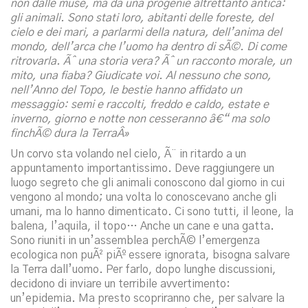
non dalle muse, ma da una progenie altrettanto antica:
gli animali. Sono stati loro, abitanti delle foreste, del
cielo e dei mari, a parlarmi della natura, dell’anima del
mondo, dell’arca che l’uomo ha dentro di sÃ©. Di come
ritrovarla. Ãˆ una storia vera? Ãˆ un racconto morale, un
mito, una fiaba? Giudicate voi. Al nessuno che sono,
nell’Anno del Topo, le bestie hanno affidato un
messaggio: semi e raccolti, freddo e caldo, estate e
inverno, giorno e notte non cesseranno â€“ ma solo
finchÃ© dura la TerraÂ»
Un corvo sta volando nel cielo, Ã¨ in ritardo a un
appuntamento importantissimo. Deve raggiungere un
luogo segreto che gli animali conoscono dal giorno in cui
vengono al mondo; una volta lo conoscevano anche gli
umani, ma lo hanno dimenticato. Ci sono tutti, il leone, la
balena, l’aquila, il topo… Anche un cane e una gatta.
Sono riuniti in un’assemblea perchÃ© l’emergenza
ecologica non puÃ² piÃº essere ignorata, bisogna salvare
la Terra dall’uomo. Per farlo, dopo lunghe discussioni,
decidono di inviare un terribile avvertimento:
un’epidemia. Ma presto scopriranno che, per salvare la