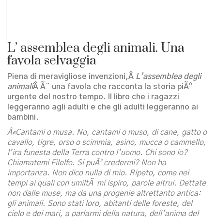
L’ assemblea degli animali. Una
favola selvaggia
Piena di meravigliose invenzioni,Â
L’assemblea degli
animali
Â Ã¨ una favola che racconta la storia piÃº
urgente del nostro tempo. Il libro che i ragazzi
leggeranno agli adulti e che gli adulti leggeranno ai
bambini.
Â«Cantami o musa. No, cantami o muso, di cane, gatto o
cavallo, tigre, orso o scimmia, asino, mucca o cammello,
l’ira funesta della Terra contro l’uomo. Chi sono io?
Chiamatemi Filelfo. Si puÃ² credermi? Non ha
importanza. Non dico nulla di mio. Ripeto, come nei
tempi ai quali con umiltÃ mi ispiro, parole altrui. Dettate
non dalle muse, ma da una progenie altrettanto antica:
gli animali. Sono stati loro, abitanti delle foreste, del
cielo e dei mari, a parlarmi della natura, dell’anima del