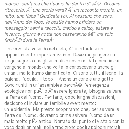
mondo, dell’arca che l’uomo ha dentro di sÃ©. Di come
ritrovarla. Ãˆ una storia vera? Ãˆ un racconto morale, un
mito, una fiaba? Giudicate voi. Al nessuno che sono,
nell’Anno del Topo, le bestie hanno affidato un
messaggio: semi e raccolti, freddo e caldo, estate e
inverno, giorno e notte non cesseranno â€“ ma solo
finchÃ© dura la TerraÂ»
Un corvo sta volando nel cielo, Ã¨ in ritardo a un
appuntamento importantissimo. Deve raggiungere un
luogo segreto che gli animali conoscono dal giorno in cui
vengono al mondo; una volta lo conoscevano anche gli
umani, ma lo hanno dimenticato. Ci sono tutti, il leone, la
balena, l’aquila, il topo… Anche un cane e una gatta.
Sono riuniti in un’assemblea perchÃ© l’emergenza
ecologica non puÃ² piÃº essere ignorata, bisogna salvare
la Terra dall’uomo. Per farlo, dopo lunghe discussioni,
decidono di inviare un terribile avvertimento:
un’epidemia. Ma presto scopriranno che, per salvare la
Terra dall’uomo, dovranno prima salvare l’uomo da un
male molto piÃº antico. Narrato dal punto di vista e con la
voce degli animali, nella tradizione degli apologhi morali,