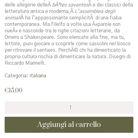
delle allegorie delleÂ
bÃªtes savantes
Â e dei classici della
letteratura antica e moderna,Â
L’assemblea degli
animali
Â ha l’appassionante semplicitÃ di una fiaba
contemporanea. Ma Filelfo a volte usa Â«parole non
sueÂ» e nasconde tra le righe citazioni letterarie, da
Omero a Shakespeare. Sono elencate alla fine, ma tu,
lettore, puoi giocare a scoprirle come sassolini nel bosco
per ritrovare il sentiero. PerchÃ© chi ha dimenticato la
propria cultura rischia di dimenticare la natura. Disegni di
Riccardo Mannelli.
Categoria:
italiana
€
15,00
L'
assemblea
degli
Aggiungi al carrello
animali.
Una
favola