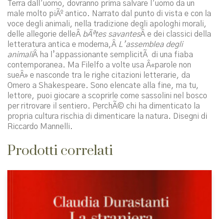
Terra dall’uomo, dovranno prima salvare l’uomo da un
male molto piÃº antico. Narrato dal punto di vista e con la
voce degli animali, nella tradizione degli apologhi morali,
delle allegorie delleÂ
bÃªtes savantes
Â e dei classici della
letteratura antica e moderna,Â
L’assemblea degli
animali
Â ha l’appassionante semplicitÃ di una fiaba
contemporanea. Ma Filelfo a volte usa Â«parole non
sueÂ» e nasconde tra le righe citazioni letterarie, da
Omero a Shakespeare. Sono elencate alla fine, ma tu,
lettore, puoi giocare a scoprirle come sassolini nel bosco
per ritrovare il sentiero. PerchÃ© chi ha dimenticato la
propria cultura rischia di dimenticare la natura. Disegni di
Riccardo Mannelli.
Prodotti correlati