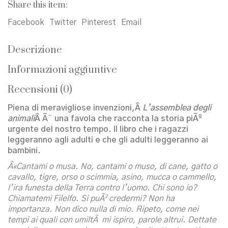
Share this item:
selvaggia
quantità
Facebook
Twitter
Pinterest
Email
Descrizione
Informazioni aggiuntive
Recensioni (0)
Piena di meravigliose invenzioni,Â
L’assemblea degli
animali
Â Ã¨ una favola che racconta la storia piÃº
urgente del nostro tempo. Il libro che i ragazzi
leggeranno agli adulti e che gli adulti leggeranno ai
bambini.
Â«Cantami o musa. No, cantami o muso, di cane, gatto o
cavallo, tigre, orso o scimmia, asino, mucca o cammello,
l’ira funesta della Terra contro l’uomo. Chi sono io?
Chiamatemi Filelfo. Si puÃ² credermi? Non ha
importanza. Non dico nulla di mio. Ripeto, come nei
tempi ai quali con umiltÃ mi ispiro, parole altrui. Dettate