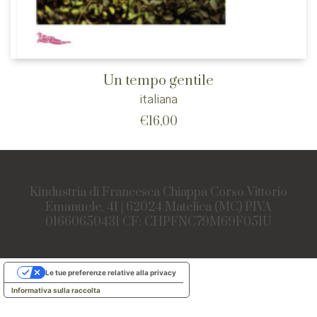
Un tempo gentile
italiana
€
16,00
Kindustria di Francesca Chiappa Corso Vittorio
Emanuele, 41 | 62024 Matelica (MC) PIVA
01660650431 CF: CHPFNC79M69F051U
Le tue preferenze relative alla privacy
Informativa sulla raccolta