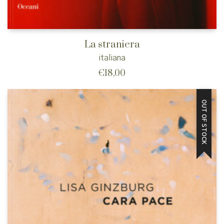
La straniera
italiana
€
18,00
OUT OF STOCK