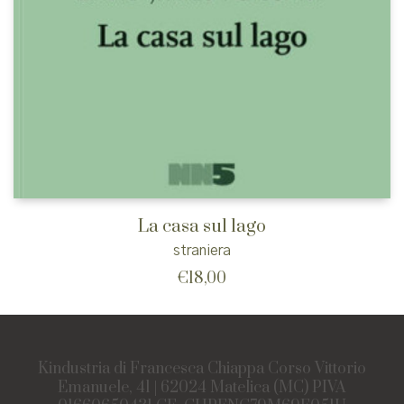
La casa sul lago
straniera
€
18,00
Kindustria di Francesca Chiappa Corso Vittorio
Emanuele, 41 | 62024 Matelica (MC) PIVA