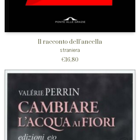
Il racconto dell’ancella
straniera
€
16,80