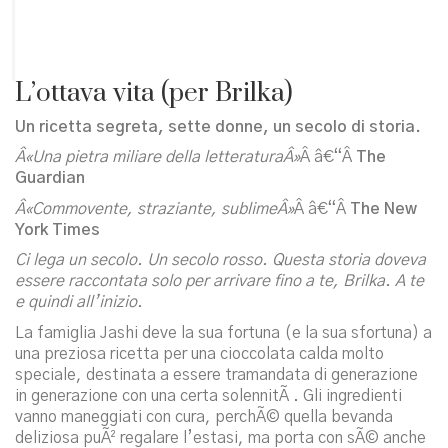
L’ottava vita (per Brilka)
Un ricetta segreta, sette donne, un secolo di storia.
Â«Una pietra miliare della letteraturaÂ»
Â â€“Â
The
Guardian
Â«Commovente, straziante, sublimeÂ»
Â â€“Â
The New
York Times
Ci lega un secolo. Un secolo rosso. Questa storia doveva
essere raccontata solo per arrivare fino a te, Brilka. A te
e quindi all’inizio.
La famiglia Jashi deve la sua fortuna (e la sua sfortuna) a
una preziosa ricetta per una cioccolata calda molto
speciale, destinata a essere tramandata di generazione
in generazione con una certa solennitÃ . Gli ingredienti
vanno maneggiati con cura, perchÃ© quella bevanda
deliziosa puÃ² regalare l’estasi, ma porta con sÃ© anche