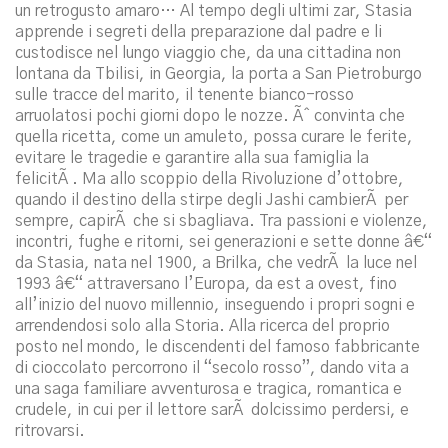
un retrogusto amaro… Al tempo degli ultimi zar, Stasia
apprende i segreti della preparazione dal padre e li
custodisce nel lungo viaggio che, da una cittadina non
lontana da Tbilisi, in Georgia, la porta a San Pietroburgo
sulle tracce del marito, il tenente bianco-rosso
arruolatosi pochi giorni dopo le nozze. Ãˆ convinta che
quella ricetta, come un amuleto, possa curare le ferite,
evitare le tragedie e garantire alla sua famiglia la
felicitÃ . Ma allo scoppio della Rivoluzione d’ottobre,
quando il destino della stirpe degli Jashi cambierÃ per
sempre, capirÃ che si sbagliava. Tra passioni e violenze,
incontri, fughe e ritorni, sei generazioni e sette donne â€“
da Stasia, nata nel 1900, a Brilka, che vedrÃ la luce nel
1993 â€“ attraversano l’Europa, da est a ovest, fino
all’inizio del nuovo millennio, inseguendo i propri sogni e
arrendendosi solo alla Storia. Alla ricerca del proprio
posto nel mondo, le discendenti del famoso fabbricante
di cioccolato percorrono il “secolo rosso”, dando vita a
una saga familiare avventurosa e tragica, romantica e
crudele, in cui per il lettore sarÃ dolcissimo perdersi, e
ritrovarsi.