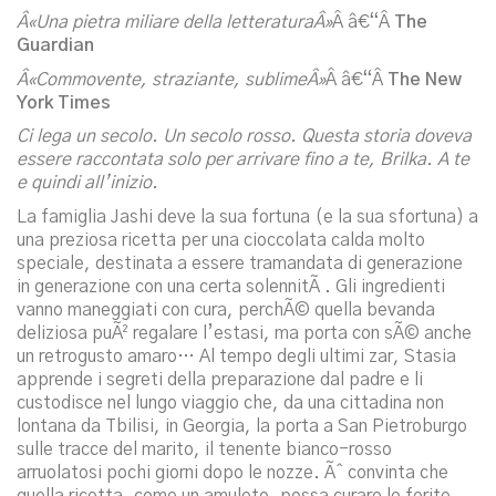
Â«Una pietra miliare della letteraturaÂ»
Â â€“Â
The
Guardian
Â«Commovente, straziante, sublimeÂ»
Â â€“Â
The New
York Times
Ci lega un secolo. Un secolo rosso. Questa storia doveva
essere raccontata solo per arrivare fino a te, Brilka. A te
e quindi all’inizio.
La famiglia Jashi deve la sua fortuna (e la sua sfortuna) a
una preziosa ricetta per una cioccolata calda molto
speciale, destinata a essere tramandata di generazione
in generazione con una certa solennitÃ . Gli ingredienti
vanno maneggiati con cura, perchÃ© quella bevanda
deliziosa puÃ² regalare l’estasi, ma porta con sÃ© anche
un retrogusto amaro… Al tempo degli ultimi zar, Stasia
apprende i segreti della preparazione dal padre e li
custodisce nel lungo viaggio che, da una cittadina non
lontana da Tbilisi, in Georgia, la porta a San Pietroburgo
sulle tracce del marito, il tenente bianco-rosso
arruolatosi pochi giorni dopo le nozze. Ãˆ convinta che
quella ricetta, come un amuleto, possa curare le ferite,