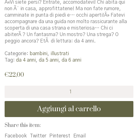
Â«Vi siete persi? Entrate, accomodatevi! Chi abita qui
non Ã¨ in casa, approfittatene! Ma non fate rumore,
camminate in punta di piedi e… occhi aperti!Â» Fatevi
accompagnare da una guida non molto rassicurante alla
scoperta di una casa strana e misteriosa… Chi ci
abiterÃ ? Un fantasma? Un mostro? Una strega? O
peggio ancora? EtÃ di lettura: da 4 anni.
Categorie:
bambini
,
illustrati
Tag:
da 4 anni
,
da 5 anni
,
da 6 anni
€
22,00
La
casa
della
Aggiungi al carrello
Signora
M.
quantità
Share this item:
Facebook
Twitter
Pinterest
Email