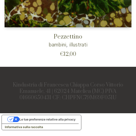
Pezzettino
bambini
,
illustrati
€
12,00
Kindustria di Francesca Chiappa Corso Vittorio
Emanuele, 41 | 62024 Matelica (MC) PIVA
01660650431 CF: CHPFNC79M69F051U
Le tue preferenze relative alla privacy
Informativa sulla raccolta