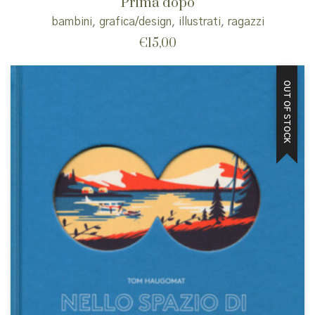
Prima dopo
bambini
,
grafica/design
,
illustrati
,
ragazzi
€
15,00
OUT OF STOCK