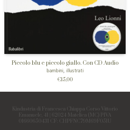
Piccolo blu e piccolo giallo. Con CD Audio
bambini
,
illustrati
€
15,00
Kindustria di Francesca Chiappa Corso Vittorio
Emanuele, 41 | 62024 Matelica (MC) PIVA
01660650431 CF: CHPFNC79M69F051U