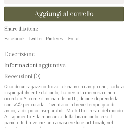
luna
e
Aggiungi al carrello
il
bambino.
Ediz.
Share this item:
a
colori
Facebook
Twitter
Pinterest
Email
quantità
Descrizione
Informazioni aggiuntive
Recensioni (0)
Quando un ragazzino trova la luna in un campo che, caduta
inspiegabilmente dal cielo, ha perso la memoria e non
ricorda piÃ¹ come illuminare le notti, decide di prenderla
con sÃ© per curarla. Diventano in breve tempo grandi
amici, a dir poco inseparabili. Ma tutto il resto del mondo
Ã¨ sgomento… la mancanza della luna in cielo crea il
panico. In breve iniziano a nascere lune artificiali, nel