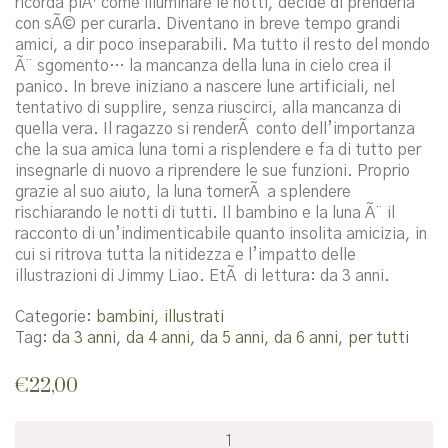
ricorda piÃ¹ come illuminare le notti, decide di prenderla
con sÃ© per curarla. Diventano in breve tempo grandi
amici, a dir poco inseparabili. Ma tutto il resto del mondo
Ã¨ sgomento… la mancanza della luna in cielo crea il
panico. In breve iniziano a nascere lune artificiali, nel
tentativo di supplire, senza riuscirci, alla mancanza di
quella vera. Il ragazzo si renderÃ conto dell’importanza
che la sua amica luna torni a risplendere e fa di tutto per
insegnarle di nuovo a riprendere le sue funzioni. Proprio
grazie al suo aiuto, la luna tornerÃ a splendere
rischiarando le notti di tutti. Il bambino e la luna Ã¨ il
racconto di un’indimenticabile quanto insolita amicizia, in
cui si ritrova tutta la nitidezza e l’impatto delle
illustrazioni di Jimmy Liao. EtÃ di lettura: da 3 anni.
Categorie:
bambini
,
illustrati
Tag:
da 3 anni
,
da 4 anni
,
da 5 anni
,
da 6 anni
,
per tutti
€
22,00
La