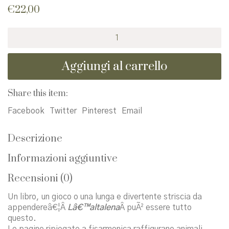
€
22,00
L'altalena
quantità
Aggiungi al carrello
Share this item:
Facebook
Twitter
Pinterest
Email
Descrizione
Informazioni aggiuntive
Recensioni (0)
Un libro, un gioco o una lunga e divertente striscia da
appendereâ€¦Â
Lâ€™altalena
Â puÃ² essere tutto
questo.
Le pagine ripiegate a fisarmonica raffigurano animali