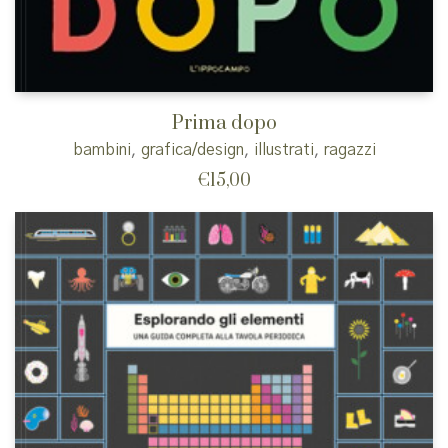
Prima dopo
bambini
,
grafica/design
,
illustrati
,
ragazzi
€
15,00