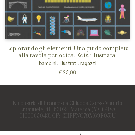
Esplorando gli elementi. Una guida completa
alla tavola periodica. Ediz. illustrata.
bambini
,
illustrati
,
ragazzi
€
25,00
Kindustria di Francesca Chiappa Corso Vittorio
Emanuele, 41 | 62024 Matelica (MC) PIVA
01660650431 CF: CHPFNC79M69F051U