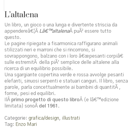
L’altalena
Un libro, un gioco o una lunga e divertente striscia da
appendereâ€¦Â
Lâ€™altalena
Â puÃ² essere tutto
questo.
Le pagine ripiegate a fisarmonica raffigurano animali
stilizzati neri e marroni che si rincorrono, si
sovrappongono, balzano con i loro â€œpesanti corpiâ€
sulle estremitÃ della piÃ¹ semplice delle altalene alla
ricerca di un equilibrio possibile.
Una sgargiante copertina verde e rossa avvolge pesanti
elefanti, sinuosi serpenti e statuari canguri. Il libro, senza
parole, parla concettualmente ai bambini di quantitÃ ,
forme, pesi ed equilibri.
IlÂ
primo progetto di questo libro
Â (e lâ€™edizione
limitata) sonoÂ
del 1961
.
Categorie:
grafica/design
,
illustrati
Tag:
Enzo Mari