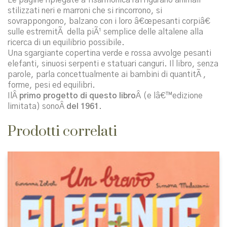
stilizzati neri e marroni che si rincorrono, si
sovrappongono, balzano con i loro â€œpesanti corpiâ€
sulle estremitÃ della piÃ¹ semplice delle altalene alla
ricerca di un equilibrio possibile.
Una sgargiante copertina verde e rossa avvolge pesanti
elefanti, sinuosi serpenti e statuari canguri. Il libro, senza
parole, parla concettualmente ai bambini di quantitÃ ,
forme, pesi ed equilibri.
IlÂ
primo progetto di questo libro
Â (e lâ€™edizione
limitata) sonoÂ
del 1961
.
Prodotti correlati