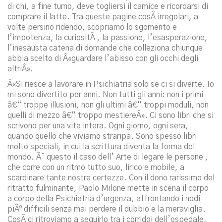
di chi, a fine turno, deve togliersi il camice e ricordarsi di
comprare il latte. Tra queste pagine cosÃ­ irregolari, a
volte persino ridendo, scopriamo lo sgomento e
l’impotenza, la curiositÃ , la passione, l’esasperazione,
l’inesausta catena di domande che colleziona chiunque
abbia scelto di Â«guardare l’abisso con gli occhi degli
altriÂ».
Â«Si riesce a lavorare in Psichiatria solo se ci si diverte. Io
mi sono divertito per anni. Non tutti gli anni: non i primi
â€“ troppe illusioni, non gli ultimi â€“ troppi moduli, non
quelli di mezzo â€“ troppo mestiereÂ». Ci sono libri che si
scrivono per una vita intera. Ogni giorno, ogni sera,
quando quello che viviamo straripa. Sono spesso libri
molto speciali, in cui la scrittura diventa la forma del
mondo. Ãˆ questo il caso dell’ Arte di legare le persone ,
che corre con un ritmo tutto suo, lirico e mobile, a
scardinare tante nostre certezze. Con il dono rarissimo del
ritratto fulminante, Paolo Milone mette in scena il corpo
a corpo della Psichiatria d’urgenza, affrontando i nodi
piÃº difficili senza mai perdere il dubbio e la meraviglia.
CosÃ­ ci ritroviamo a seguirlo tra i corridoi dell’ospedale,