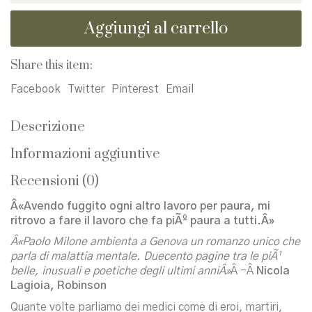
legare
Aggiungi al carrello
le
persone
quantità
Share this item:
Facebook
Twitter
Pinterest
Email
Descrizione
Informazioni aggiuntive
Recensioni (0)
Â«Avendo fuggito ogni altro lavoro per paura, mi
ritrovo a fare il lavoro che fa piÃº paura a tutti.Â»
Â«Paolo Milone ambienta a Genova un romanzo unico che
parla di malattia mentale. Duecento pagine tra le piÃ¹
belle, inusuali e poetiche degli ultimi anniÂ»
Â -Â
Nicola
Lagioia, Robinson
Quante volte parliamo dei medici come di eroi, martiri,