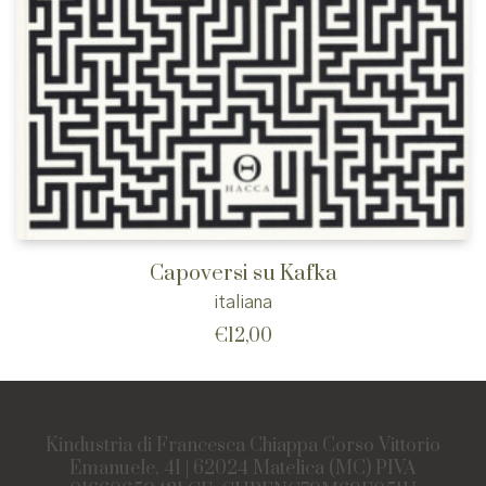
Capoversi su Kafka
italiana
€
12,00
Kindustria di Francesca Chiappa Corso Vittorio
Emanuele, 41 | 62024 Matelica (MC) PIVA