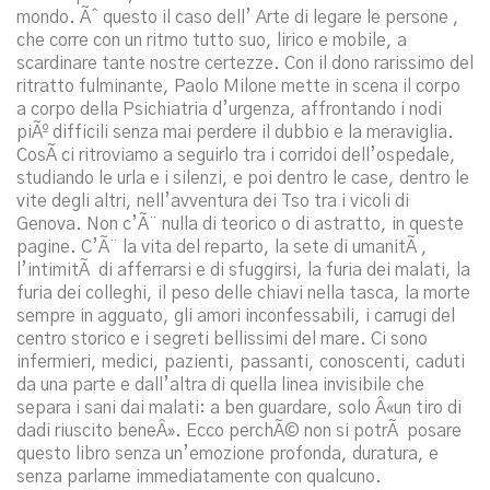
mondo. Ãˆ questo il caso dell’ Arte di legare le persone ,
che corre con un ritmo tutto suo, lirico e mobile, a
scardinare tante nostre certezze. Con il dono rarissimo del
ritratto fulminante, Paolo Milone mette in scena il corpo
a corpo della Psichiatria d’urgenza, affrontando i nodi
piÃº difficili senza mai perdere il dubbio e la meraviglia.
CosÃ­ ci ritroviamo a seguirlo tra i corridoi dell’ospedale,
studiando le urla e i silenzi, e poi dentro le case, dentro le
vite degli altri, nell’avventura dei Tso tra i vicoli di
Genova. Non c’Ã¨ nulla di teorico o di astratto, in queste
pagine. C’Ã¨ la vita del reparto, la sete di umanitÃ ,
l’intimitÃ di afferrarsi e di sfuggirsi, la furia dei malati, la
furia dei colleghi, il peso delle chiavi nella tasca, la morte
sempre in agguato, gli amori inconfessabili, i carrugi del
centro storico e i segreti bellissimi del mare. Ci sono
infermieri, medici, pazienti, passanti, conoscenti, caduti
da una parte e dall’altra di quella linea invisibile che
separa i sani dai malati: a ben guardare, solo Â«un tiro di
dadi riuscito beneÂ». Ecco perchÃ© non si potrÃ posare
questo libro senza un’emozione profonda, duratura, e
senza parlarne immediatamente con qualcuno.