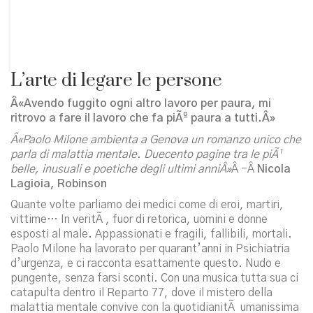
L’arte di legare le persone
Â«Avendo fuggito ogni altro lavoro per paura, mi
ritrovo a fare il lavoro che fa piÃº paura a tutti.Â»
Â«Paolo Milone ambienta a Genova un romanzo unico che
parla di malattia mentale. Duecento pagine tra le piÃ¹
belle, inusuali e poetiche degli ultimi anniÂ»
Â -Â
Nicola
Lagioia, Robinson
Quante volte parliamo dei medici come di eroi, martiri,
vittime… In veritÃ , fuor di retorica, uomini e donne
esposti al male. Appassionati e fragili, fallibili, mortali.
Paolo Milone ha lavorato per quarant’anni in Psichiatria
d’urgenza, e ci racconta esattamente questo. Nudo e
pungente, senza farsi sconti. Con una musica tutta sua ci
catapulta dentro il Reparto 77, dove il mistero della
malattia mentale convive con la quotidianitÃ umanissima