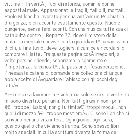
vittime… In veritÃ , fuor di retorica, uomini e donne
esposti al male. Appassionati e fragili, fallibili, mortali.
Paolo Milone ha lavorato per quarant’anni in Psichiatria
d’urgenza, e ci racconta esattamente questo. Nudo e
pungente, senza farsi sconti. Con una musica tutta sua ci
catapulta dentro il Reparto 77, dove il mistero della
malattia mentale convive con la quotidianitÃ umanissima
di chi, a fine turno, deve togliersi il camice e ricordarsi di
comprare il latte. Tra queste pagine cosÃ­ irregolari, a
volte persino ridendo, scopriamo lo sgomento e
l’impotenza, la curiositÃ , la passione, l’esasperazione,
l’inesausta catena di domande che colleziona chiunque
abbia scelto di Â«guardare l’abisso con gli occhi degli
altriÂ».
Â«Si riesce a lavorare in Psichiatria solo se ci si diverte. Io
mi sono divertito per anni. Non tutti gli anni: non i primi
â€“ troppe illusioni, non gli ultimi â€“ troppi moduli, non
quelli di mezzo â€“ troppo mestiereÂ». Ci sono libri che si
scrivono per una vita intera. Ogni giorno, ogni sera,
quando quello che viviamo straripa. Sono spesso libri
molto speciali, in cui la scrittura diventa la forma del