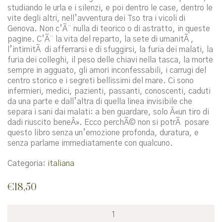
studiando le urla e i silenzi, e poi dentro le case, dentro le
vite degli altri, nell’avventura dei Tso tra i vicoli di
Genova. Non c’Ã¨ nulla di teorico o di astratto, in queste
pagine. C’Ã¨ la vita del reparto, la sete di umanitÃ ,
l’intimitÃ di afferrarsi e di sfuggirsi, la furia dei malati, la
furia dei colleghi, il peso delle chiavi nella tasca, la morte
sempre in agguato, gli amori inconfessabili, i carrugi del
centro storico e i segreti bellissimi del mare. Ci sono
infermieri, medici, pazienti, passanti, conoscenti, caduti
da una parte e dall’altra di quella linea invisibile che
separa i sani dai malati: a ben guardare, solo Â«un tiro di
dadi riuscito beneÂ». Ecco perchÃ© non si potrÃ posare
questo libro senza un’emozione profonda, duratura, e
senza parlarne immediatamente con qualcuno.
Categoria:
italiana
€
18,50
L'arte
di