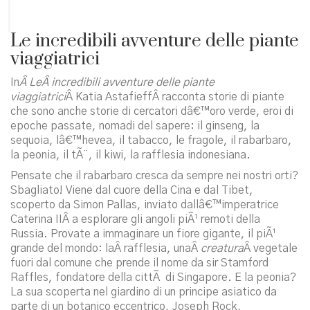
Le incredibili avventure delle piante
viaggiatrici
In
Â Le
Â incredibili avventure delle piante
viaggiatrici
Â Katia AstafieffÂ racconta storie di piante
che sono anche storie di cercatori dâ€™oro verde, eroi di
epoche passate, nomadi del sapere: il ginseng, la
sequoia, lâ€™hevea, il tabacco, le fragole, il rabarbaro,
la peonia, il tÃ¨, il kiwi, la rafflesia indonesiana.
Pensate che il rabarbaro cresca da sempre nei nostri orti?
Sbagliato! Viene dal cuore della Cina e dal Tibet,
scoperto da Simon Pallas, inviato dallâ€™imperatrice
Caterina IIÂ a esplorare gli angoli piÃ¹ remoti della
Russia. Provate a immaginare un fiore gigante, il piÃ¹
grande del mondo: laÂ rafflesia, unaÂ
creatura
Â vegetale
fuori dal comune che prende il nome da sir Stamford
Raffles, fondatore della cittÃ di Singapore. E la peonia?
La sua scoperta nel giardino di un principe asiatico da
parte di un botanico eccentrico, Joseph Rock,