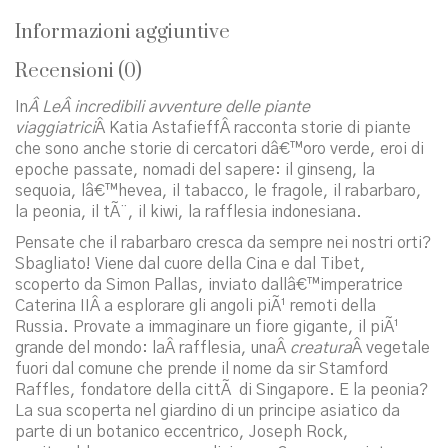
Informazioni aggiuntive
Recensioni (0)
In
Â Le
Â incredibili avventure delle piante
viaggiatrici
Â Katia AstafieffÂ racconta storie di piante
che sono anche storie di cercatori dâ€™oro verde, eroi di
epoche passate, nomadi del sapere: il ginseng, la
sequoia, lâ€™hevea, il tabacco, le fragole, il rabarbaro,
la peonia, il tÃ¨, il kiwi, la rafflesia indonesiana.
Pensate che il rabarbaro cresca da sempre nei nostri orti?
Sbagliato! Viene dal cuore della Cina e dal Tibet,
scoperto da Simon Pallas, inviato dallâ€™imperatrice
Caterina IIÂ a esplorare gli angoli piÃ¹ remoti della
Russia. Provate a immaginare un fiore gigante, il piÃ¹
grande del mondo: laÂ rafflesia, unaÂ
creatura
Â vegetale
fuori dal comune che prende il nome da sir Stamford
Raffles, fondatore della cittÃ di Singapore. E la peonia?
La sua scoperta nel giardino di un principe asiatico da
parte di un botanico eccentrico, Joseph Rock,