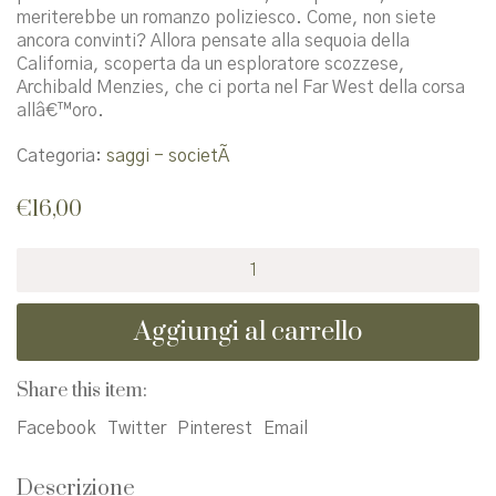
meriterebbe un romanzo poliziesco. Come, non siete
ancora convinti? Allora pensate alla sequoia della
California, scoperta da un esploratore scozzese,
Archibald Menzies, che ci porta nel Far West della corsa
allâ€™oro.
Categoria:
saggi - societÃ
€
16,00
Le
incredibili
avventure
Aggiungi al carrello
delle
piante
viaggiatrici
Share this item:
quantità
Facebook
Twitter
Pinterest
Email
Descrizione