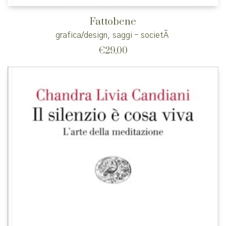
Fattobene
grafica/design
,
saggi - societÃ
€
29,00