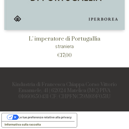
L’ imperatore di Portugallia
straniera
€
17,00
Kindustria di Francesca Chiappa Corso Vittorio
Emanuele, 41 | 62024 Matelica (MC) PIVA
01660650431 CF: CHPFNC79M69F051U
Le tue preferenze relative alla privacy
Informativa sulla raccolta