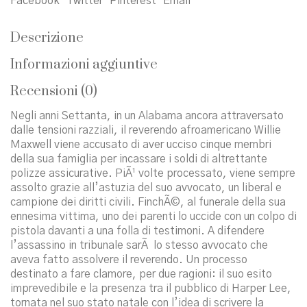
Facebook
Twitter
Pinterest
Email
Descrizione
Informazioni aggiuntive
Recensioni (0)
Negli anni Settanta, in un Alabama ancora attraversato
dalle tensioni razziali, il reverendo afroamericano Willie
Maxwell viene accusato di aver ucciso cinque membri
della sua famiglia per incassare i soldi di altrettante
polizze assicurative. PiÃ¹ volte processato, viene sempre
assolto grazie all’astuzia del suo avvocato, un liberal e
campione dei diritti civili. FinchÃ©, al funerale della sua
ennesima vittima, uno dei parenti lo uccide con un colpo di
pistola davanti a una folla di testimoni. A difendere
l’assassino in tribunale sarÃ lo stesso avvocato che
aveva fatto assolvere il reverendo. Un processo
destinato a fare clamore, per due ragioni: il suo esito
imprevedibile e la presenza tra il pubblico di Harper Lee,
tornata nel suo stato natale con l’idea di scrivere la