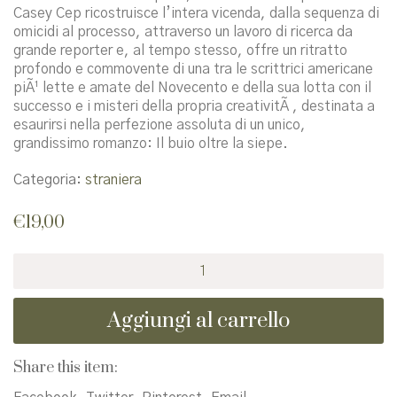
Casey Cep ricostruisce l’intera vicenda, dalla sequenza di
omicidi al processo, attraverso un lavoro di ricerca da
grande reporter e, al tempo stesso, offre un ritratto
profondo e commovente di una tra le scrittrici americane
piÃ¹ lette e amate del Novecento e della sua lotta con il
successo e i misteri della propria creativitÃ , destinata a
esaurirsi nella perfezione assoluta di un unico,
grandissimo romanzo: Il buio oltre la siepe.
Categoria:
straniera
€
19,00
Ore
disperate.
L'ultimo
Aggiungi al carrello
processo
di
Harper
Share this item:
Lee
quantità