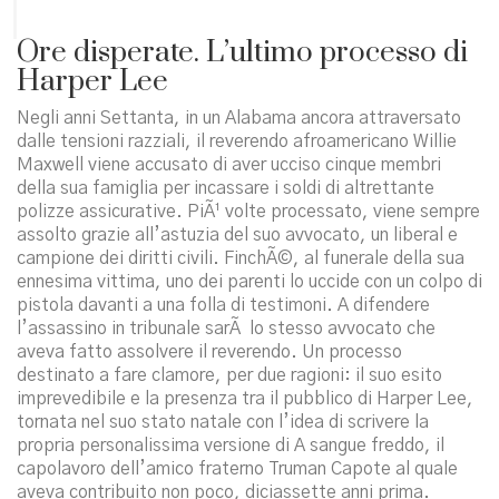
Ore disperate. L’ultimo processo di
Harper Lee
Negli anni Settanta, in un Alabama ancora attraversato
dalle tensioni razziali, il reverendo afroamericano Willie
Maxwell viene accusato di aver ucciso cinque membri
della sua famiglia per incassare i soldi di altrettante
polizze assicurative. PiÃ¹ volte processato, viene sempre
assolto grazie all’astuzia del suo avvocato, un liberal e
campione dei diritti civili. FinchÃ©, al funerale della sua
ennesima vittima, uno dei parenti lo uccide con un colpo di
pistola davanti a una folla di testimoni. A difendere
l’assassino in tribunale sarÃ lo stesso avvocato che
aveva fatto assolvere il reverendo. Un processo
destinato a fare clamore, per due ragioni: il suo esito
imprevedibile e la presenza tra il pubblico di Harper Lee,
tornata nel suo stato natale con l’idea di scrivere la
propria personalissima versione di A sangue freddo, il
capolavoro dell’amico fraterno Truman Capote al quale
aveva contribuito non poco, diciassette anni prima.