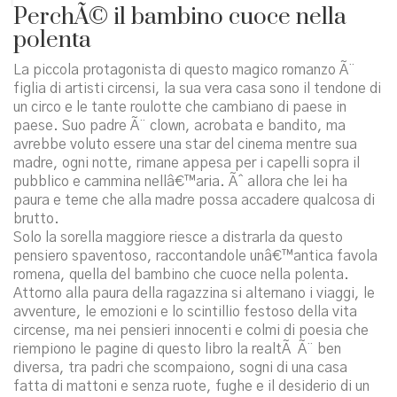
PerchÃ© il bambino cuoce nella
polenta
La piccola protagonista di questo magico romanzo Ã¨
figlia di artisti circensi, la sua vera casa sono il tendone di
un circo e le tante roulotte che cambiano di paese in
paese. Suo padre Ã¨ clown, acrobata e bandito, ma
avrebbe voluto essere una star del cinema mentre sua
madre, ogni notte, rimane appesa per i capelli sopra il
pubblico e cammina nellâ€™aria. Ãˆ allora che lei ha
paura e teme che alla madre possa accadere qualcosa di
brutto.
Solo la sorella maggiore riesce a distrarla da questo
pensiero spaventoso, raccontandole unâ€™antica favola
romena, quella del bambino che cuoce nella polenta.
Attorno alla paura della ragazzina si alternano i viaggi, le
avventure, le emozioni e lo scintillio festoso della vita
circense, ma nei pensieri innocenti e colmi di poesia che
riempiono le pagine di questo libro la realtÃ Ã¨ ben
diversa, tra padri che scompaiono, sogni di una casa
fatta di mattoni e senza ruote, fughe e il desiderio di un