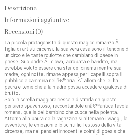
Descrizione
Informazioni aggiuntive
Recensioni (0)
La piccola protagonista di questo magico romanzo Ã¨
figlia di artisti circensi, la sua vera casa sono il tendone di
un circo e le tante roulotte che cambiano di paese in
paese. Suo padre Ã¨ clown, acrobata e bandito, ma
avrebbe voluto essere una star del cinema mentre sua
madre, ogni notte, rimane appesa per i capelli sopra il
pubblico e cammina nellâ€™aria. Ãˆ allora che lei ha
paura e teme che alla madre possa accadere qualcosa di
brutto.
Solo la sorella maggiore riesce a distrarla da questo
pensiero spaventoso, raccontandole unâ€™antica favola
romena, quella del bambino che cuoce nella polenta.
Attorno alla paura della ragazzina si alternano i viaggi, le
avventure, le emozioni e lo scintillio festoso della vita
circense, ma nei pensieri innocenti e colmi di poesia che