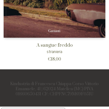
A sangue freddo
straniera
€
18,00
Kindustria di Francesca Chiappa Corso Vittorio
Emanuele, 41 | 62024 Matelica (MC) PIVA
01660650431 CF: CHPFNC79M69F051U