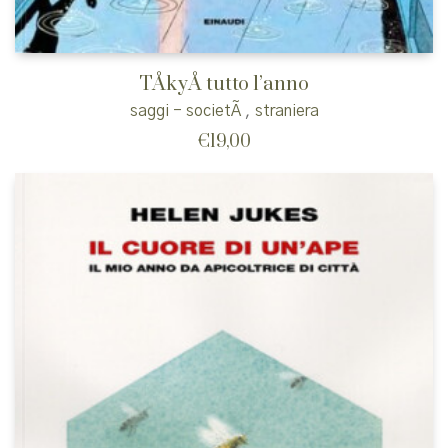
TÅkyÅ tutto l’anno
saggi - societÃ
,
straniera
€
19,00