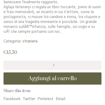
benessere finalmente raggiunto.
Aglaja Veteranyi ci regala un libro toccante, pieno di suoni
e frasi memorabili, un incanto in cui il lettore, come la
protagonista, si muove tra candore e ironia, tra stupore e
senso di una tragedia imminente e possibile. Un grande
romanzo sullâ€™infanzia, sulle famiglie, sui sogni e su
ciÃ² che sempre portiamo con noi.
Categoria:
straniera
€
15,50
PerchÃ©
il
bambino
Aggiungi al carrello
cuoce
nella
polenta
Share this item:
quantità
Facebook
Twitter
Pinterest
Email